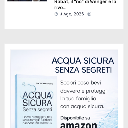
Rabat, il “no” di Wenger e la
rivo…
i
J Ago, 2026
c
o
l
i