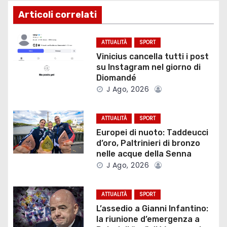
i
Articoli correlati
g
ATTUALITÀ
SPORT
a
Vinicius cancella tutti i post
su Instagram nel giorno di
z
Diomandé
J Ago, 2026
i
o
ATTUALITÀ
SPORT
Europei di nuoto: Taddeucci
n
d’oro, Paltrinieri di bronzo
nelle acque della Senna
e
J Ago, 2026
a
ATTUALITÀ
SPORT
r
L’assedio a Gianni Infantino:
la riunione d’emergenza a
t