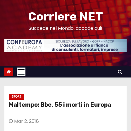
S
a
Corriere NET
l
t
Succede nel Mondo, accade qui!
a
a
l
c
o
n
t
e
SPORT
n
Maltempo: Bbc, 55 i morti in Europa
u
t
Mar 2, 2018
o