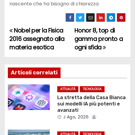
nascente che ha bisogno di chiarezza.
Nobel per la Fisica
Honor 8, top di
N
2016 assegnato alla
gamma pronto a
a
materia esotica
ogni sfida
v
i
Articoli correlati
g
ATTUALITÀ
TECNOLOGIA
a
La stretta della Casa Bianca
sui modelli IA più potenti e
z
avanzati
J Ago, 2026
i
o
ATTUALITÀ
TECNOLOGIA