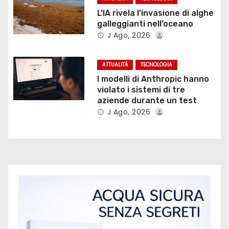
L’IA rivela l’invasione di alghe
n
galleggianti nell’oceano
J Ago, 2026
e
a
ATTUALITÀ
TECNOLOGIA
I modelli di Anthropic hanno
r
violato i sistemi di tre
aziende durante un test
t
J Ago, 2026
i
c
o
l
i