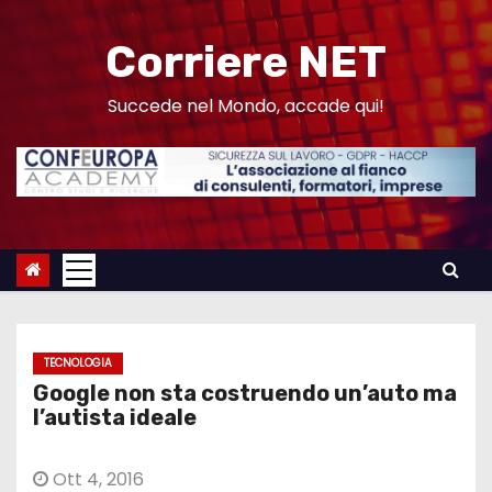
S
a
Corriere NET
l
t
Succede nel Mondo, accade qui!
a
a
l
c
o
n
t
e
TECNOLOGIA
n
Google non sta costruendo un’auto ma
u
l’autista ideale
t
o
Ott 4, 2016