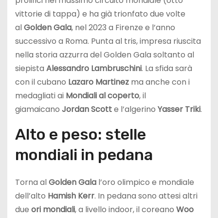
prolifici nel massimo circuito mondiale (otto
vittorie di tappa) e ha già trionfato due volte
al
Golden Gala
, nel 2023 a Firenze e l’anno
successivo a Roma. Punta al tris, impresa riuscita
nella storia azzurra del Golden Gala soltanto al
siepista
Alessandro Lambruschini
. La sfida sarà
con il cubano
Lazaro Martinez
ma anche con i
medagliati ai
Mondiali al coperto
, il
giamaicano
Jordan Scott
e l’algerino
Yasser Triki
.
Alto e peso: stelle
mondiali in pedana
Torna al
Golden Gala
l’oro olimpico e mondiale
dell’alto
Hamish Kerr
. In pedana sono attesi altri
due
ori mondiali
, a livello indoor, il coreano
Woo