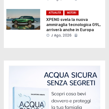
a
r
ATTUALITÀ
MOTORI
XPENG svela la nuova
t
ammiraglia tecnologica G9L,
arriverà anche in Europa
i
J Ago, 2026
c
o
l
i