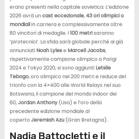
erano presenti nella capitale sovietica. L’edizione
2026 avrà un
cast eccezionale
,
43 ori olimpici o
mondiali
in carriera e complessivamente oltre
80 vincitori di medaglie. I
100 metri
saranno
‘pirotecnici’. La sfida sarà globale perché ai già
annunciati
Noah Lyles
e
Marcell Jacobs
,
rispettivamente campione olimpico a Parigi
2024 e Tokyo 2020, si sono aggiunti
Letsile
Tebogo
, oro olimpico nei 200 metri e reduce del
trionfo con la 4×400 alle World Relays nel suo
Botswana, il campione del mondo indoor dei
60,
Jordan Anthony
(Usa) e l’oro della
precedente edizione mondiale al
coperto
Jeremiah Azu
(Gran Bretagna).
Nadia Battocletti e il