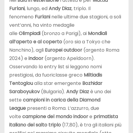
Nei
salti in estensione
l’attesa è per
Mattia
Furlani
, lungo, ed
Andy Diaz
, triplo. Il
fenomeno
Furlani
nelle ultime due stagioni, a soli
vent’anni, ha vinto medaglie
alle
Olimpiadi
(bronzo a Parigi), ai
Mondiali
all’aperto e al coperto
(oro sia a Tokyo che
Nanchino), agli
Europei outdoor
(argento Roma
2024) e
indoor
(argento Apeldoorn).
Osservando la entry list si leggono nomi
prestigiosi, da fuoriclasse greco
Miltiadis
Tentoglou
alla star emergente
Bozhidar
Saraboyukov
(Bulgaria).
Andy Diaz
è uno dei
sette
campioni in carica della Diamond
League
presenti a Roma. L’azzurro, due
volte
campione del mondo indoor
e
primatista
italiano del salto triplo
(17,80), è tra gli italiani più