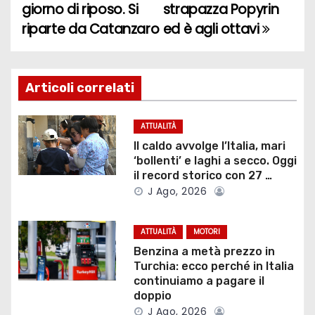
giorno di riposo. Si
strapazza Popyrin
a
riparte da Catanzaro
ed è agli ottavi
v
i
Articoli correlati
g
ATTUALITÀ
a
Il caldo avvolge l’Italia, mari
‘bollenti’ e laghi a secco. Oggi
z
il record storico con 27 …
J Ago, 2026
i
o
ATTUALITÀ
MOTORI
Benzina a metà prezzo in
n
Turchia: ecco perché in Italia
continuiamo a pagare il
e
doppio
J Ago, 2026