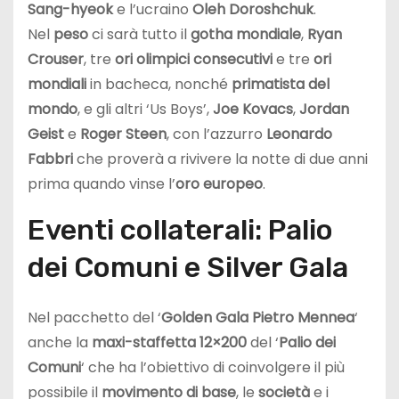
Sang-hyeok
e l’ucraino
Oleh Doroshchuk
.
Nel
peso
ci sarà tutto il
gotha mondiale
,
Ryan
Crouser
, tre
ori olimpici consecutivi
e tre
ori
mondiali
in bacheca, nonché
primatista del
mondo
, e gli altri ‘Us Boys’,
Joe Kovacs
,
Jordan
Geist
e
Roger Steen
, con l’azzurro
Leonardo
Fabbri
che proverà a rivivere la notte di due anni
prima quando vinse l’
oro europeo
.
Eventi collaterali: Palio
dei Comuni e Silver Gala
Nel pacchetto del ‘
Golden Gala Pietro Mennea
‘
anche la
maxi-staffetta 12×200
del ‘
Palio dei
Comuni
‘ che ha l’obiettivo di coinvolgere il più
possibile il
movimento di base
, le
società
e i