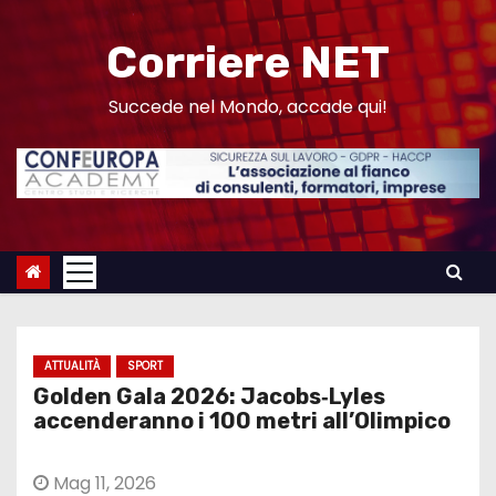
S
a
Corriere NET
l
t
Succede nel Mondo, accade qui!
a
a
l
c
o
n
t
e
ATTUALITÀ
SPORT
n
Golden Gala 2026: Jacobs‑Lyles
u
accenderanno i 100 metri all’Olimpico
t
o
Mag 11, 2026