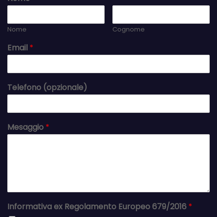
Nome
Cognome
Email
*
Telefono (opzionale)
Mesaggio
*
Informativa ex Regolamento Europeo 679/2016
*