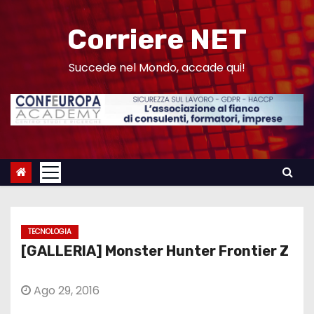
S
a
Corriere NET
l
t
Succede nel Mondo, accade qui!
a
a
l
c
o
n
t
e
TECNOLOGIA
n
[GALLERIA] Monster Hunter Frontier Z
u
t
Ago 29, 2016
o