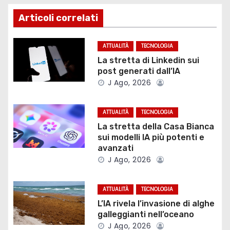
i
Articoli correlati
g
ATTUALITÀ
TECNOLOGIA
a
La stretta di Linkedin sui
post generati dall’IA
z
J Ago, 2026
i
ATTUALITÀ
TECNOLOGIA
o
La stretta della Casa Bianca
sui modelli IA più potenti e
n
avanzati
J Ago, 2026
e
a
ATTUALITÀ
TECNOLOGIA
L’IA rivela l’invasione di alghe
r
galleggianti nell’oceano
J Ago, 2026