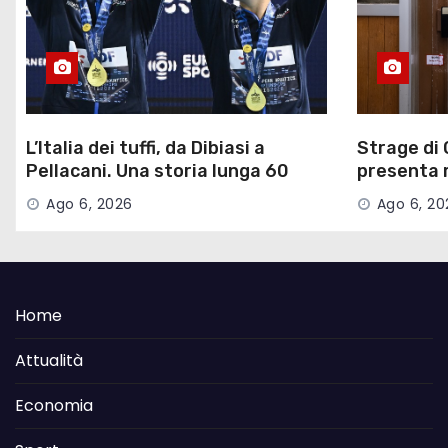
L’Italia dei tuffi, da Dibiasi a
Strage di 
Pellacani. Una storia lunga 60
presenta ri
anni
parte civi
Ago 6, 2026
Ago 6, 20
Home
Attualità
Economia