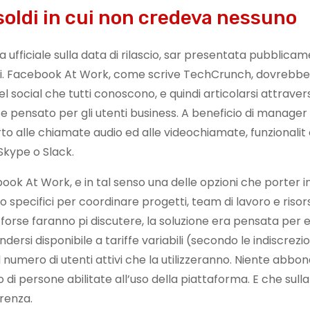
oldi in cui non credeva nessuno
fficiale sulla data di rilascio, sar presentata pubblicam
tardi. Facebook At Work, come scrive TechCrunch, dovrebb
el social che tutti conoscono, e quindi articolarsi attrave
 pensato per gli utenti business. A beneficio di manager 
to alle chiamate audio ed alle videochiamate, funzionalit
Skype o Slack.
ook At Work, e in tal senso una delle opzioni che porter i
 specifici per coordinare progetti, team di lavoro e risors
 forse faranno pi discutere, la soluzione era pensata per 
si disponibile a tariffe variabili (secondo le indiscrezion
del numero di utenti attivi che la utilizzeranno. Niente ab
 di persone abilitate all’uso della piattaforma. E che sull
renza.