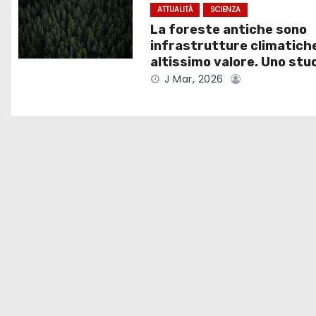
o
ATTUALITÀ
SCIENZA
La foreste antiche sono
n
infrastrutture climatiche
e
altissimo valore. Uno stu
J Mar, 2026
a
r
t
i
c
o
l
i