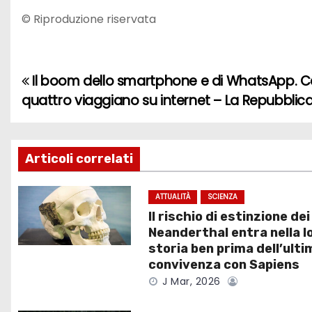
© Riproduzione riservata
Il boom dello smartphone e di WhatsApp. Cens
N
quattro viaggiano su internet – La Repubblic
a
v
Articoli correlati
i
g
ATTUALITÀ
SCIENZA
Il rischio di estinzione dei
a
Neanderthal entra nella l
storia ben prima dell’ulti
z
convivenza con Sapiens
J Mar, 2026
i