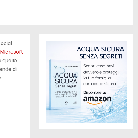
social
Microsoft
 quello
iende di
.