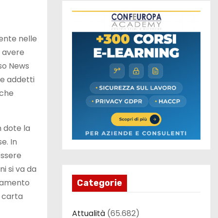
ente nelle
e avere
rso News
e addetti
 che
n dote la
e. In
essere
i si va da
bonamento
Categorie
a carta
Attualità
(65.682)