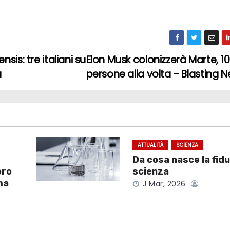
is: tre italiani su
Elon Musk colonizzerà Marte, 1
a
persone alla volta – Blasting 
ATTUALITÀ
SCIENZA
Da cosa nasce la fidu
oro
scienza
ma
J Mar, 2026