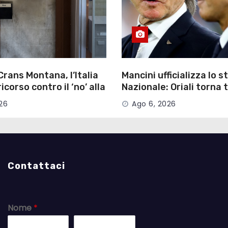
Crans Montana, l’Italia
Mancini ufficializza lo st
corso contro il ‘no’ alla
Nazionale: Oriali torna
le
manager
26
Ago 6, 2026
Contattaci
Nome
*