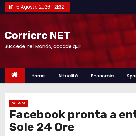
S
6 Agosto 2026
21:32
a
l
t
Corriere NET
a
a
Succede nel Mondo, accade qui!
l
c
o
Home
Attualità
Economia
Spo
n
t
e
SCIENZA
n
Facebook pronta a entr
u
t
Sole 24 Ore
o