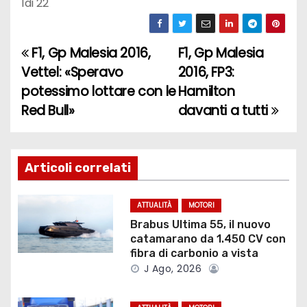
1
di 22
F1, Gp Malesia 2016,
F1, Gp Malesia
N
Vettel: «Speravo
2016, FP3:
a
potessimo lottare con le
Hamilton
Red Bull»
davanti a tutti
v
i
g
Articoli correlati
a
ATTUALITÀ
MOTORI
z
Brabus Ultima 55, il nuovo
catamarano da 1.450 CV con
i
fibra di carbonio a vista
J Ago, 2026
o