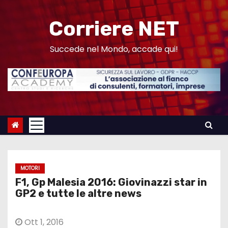
S
a
Corriere NET
l
t
Succede nel Mondo, accade qui!
a
a
l
c
o
n
t
e
MOTORI
n
F1, Gp Malesia 2016: Giovinazzi star in
u
GP2 e tutte le altre news
t
o
Ott 1, 2016