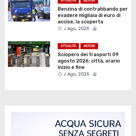
ATTUALITÀ
MOTORI
n
Benzina di contrabbando per
e
evadere migliaia di euro di
accise, la scoperta
a
J Ago, 2026
r
ATTUALITÀ
MOTORI
t
Sciopero dei trasporti 09
agosto 2026: città, orario
i
inizio e fine
J Ago, 2026
c
o
l
i