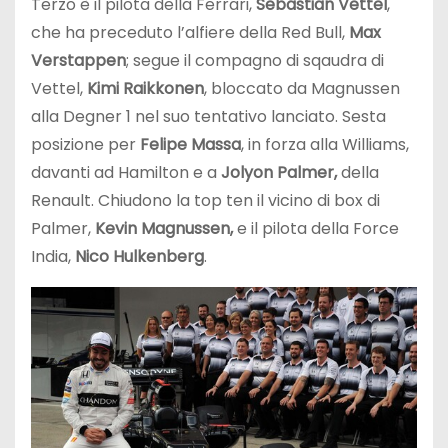
Terzo è il pilota della Ferrari,
Sebastian Vettel
,
che ha preceduto l’alfiere della Red Bull,
Max
Verstappen
; segue il compagno di sqaudra di
Vettel,
Kimi Raikkonen
, bloccato da Magnussen
alla Degner 1 nel suo tentativo lanciato. Sesta
posizione per
Felipe Massa
, in forza alla Williams,
davanti ad Hamilton e a
Jolyon Palmer,
della
Renault. Chiudono la top ten il vicino di box di
Palmer,
Kevin Magnussen,
e il pilota della Force
India,
Nico Hulkenberg
.