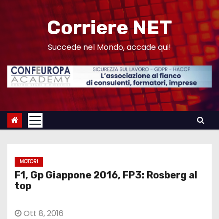
S
a
Corriere NET
l
t
Succede nel Mondo, accade qui!
a
a
l
c
o
n
t
e
MOTORI
n
F1, Gp Giappone 2016, FP3: Rosberg al
u
top
t
o
Ott 8, 2016