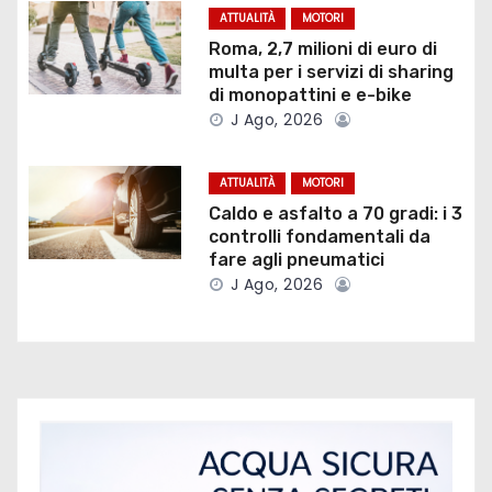
o
ATTUALITÀ
MOTORI
Roma, 2,7 milioni di euro di
n
multa per i servizi di sharing
di monopattini e e-bike
e
J Ago, 2026
a
ATTUALITÀ
MOTORI
r
Caldo e asfalto a 70 gradi: i 3
controlli fondamentali da
t
fare agli pneumatici
i
J Ago, 2026
c
o
l
i