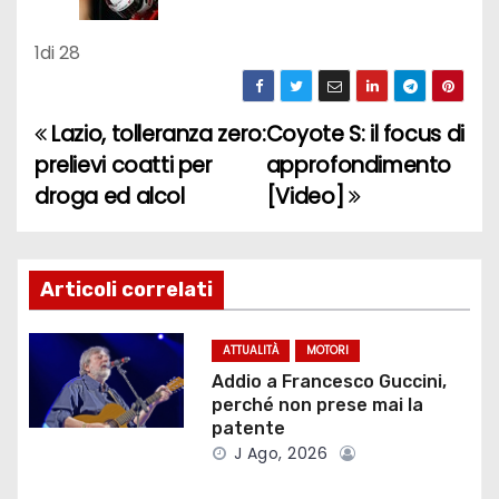
1
di 28
Lazio, tolleranza zero:
Coyote S: il focus di
N
prelievi coatti per
approfondimento
a
droga ed alcol
[Video]
v
i
Articoli correlati
g
ATTUALITÀ
MOTORI
a
Addio a Francesco Guccini,
perché non prese mai la
z
patente
J Ago, 2026
i