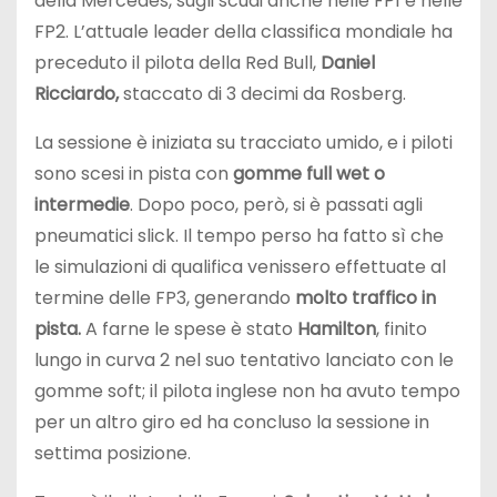
della Mercedes, sugli scudi anche nelle FP1 e nelle
FP2. L’attuale leader della classifica mondiale ha
preceduto il pilota della Red Bull,
Daniel
Ricciardo,
staccato di 3 decimi da Rosberg.
La sessione è iniziata su tracciato umido, e i piloti
sono scesi in pista con
gomme full wet o
intermedie
. Dopo poco, però, si è passati agli
pneumatici slick. Il tempo perso ha fatto sì che
le simulazioni di qualifica venissero effettuate al
termine delle FP3, generando
molto traffico in
pista.
A farne le spese è stato
Hamilton
, finito
lungo in curva 2 nel suo tentativo lanciato con le
gomme soft; il pilota inglese non ha avuto tempo
per un altro giro ed ha concluso la sessione in
settima posizione.