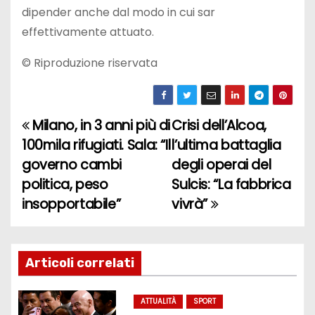
dipender anche dal modo in cui sar
effettivamente attuato.
© Riproduzione riservata
Milano, in 3 anni più di
Crisi dell’Alcoa,
N
100mila rifugiati. Sala: “Il
l’ultima battaglia
a
governo cambi
degli operai del
politica, peso
Sulcis: “La fabbrica
v
insopportabile”
vivrà”
i
g
Articoli correlati
a
z
ATTUALITÀ
SPORT