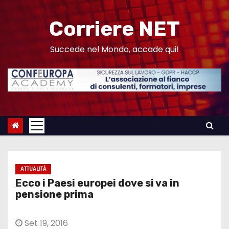
S
a
Corriere NET
l
t
Succede nel Mondo, accade qui!
a
a
l
c
o
n
t
e
ATTUALITÀ
n
Ecco i Paesi europei dove si va in
u
pensione prima
t
o
Set 19, 2016