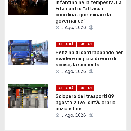
Infantino nella tempesta. La
i
Fifa contro “attacchi
coordinati per minare la
o
governance”
J Ago, 2026
n
e
ATTUALITÀ
MOTORI
Benzina di contrabbando per
a
evadere migliaia di euro di
accise, la scoperta
r
J Ago, 2026
t
ATTUALITÀ
MOTORI
i
Sciopero dei trasporti 09
agosto 2026: città, orario
c
inizio e fine
J Ago, 2026
o