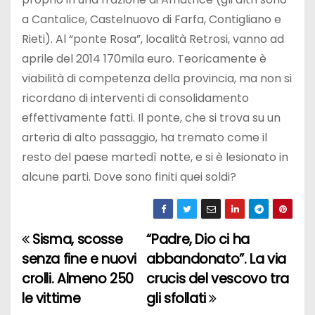
a Cantalice, Castelnuovo di Farfa, Contigliano e
Rieti). Al “ponte Rosa”, località Retrosi, vanno ad
aprile del 2014 170mila euro. Teoricamente è
viabilità di competenza della provincia, ma non si
ricordano di interventi di consolidamento
effettivamente fatti. Il ponte, che si trova su un
arteria di alto passaggio, ha tremato come il
resto del paese martedì notte, e si è lesionato in
alcune parti. Dove sono finiti quei soldi?
Sisma, scosse
“Padre, Dio ci ha
N
senza fine e nuovi
abbandonato”. La via
a
crolli. Almeno 250
crucis del vescovo tra
le vittime
gli sfollati
v