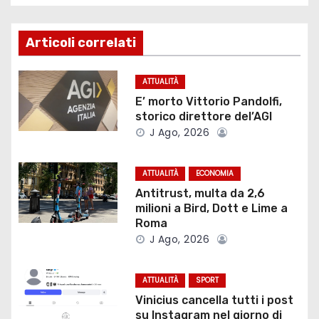
i
g
Articoli correlati
a
ATTUALITÀ
z
E’ morto Vittorio Pandolfi,
storico direttore del’AGI
i
J Ago, 2026
o
ATTUALITÀ
ECONOMIA
n
Antitrust, multa da 2,6
milioni a Bird, Dott e Lime a
e
Roma
J Ago, 2026
a
r
ATTUALITÀ
SPORT
Vinicius cancella tutti i post
t
su Instagram nel giorno di