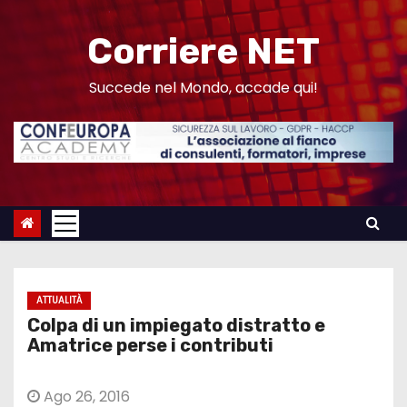
S
a
Corriere NET
l
t
Succede nel Mondo, accade qui!
a
a
l
c
o
n
t
e
ATTUALITÀ
n
Colpa di un impiegato distratto e
u
Amatrice perse i contributi
t
o
Ago 26, 2016