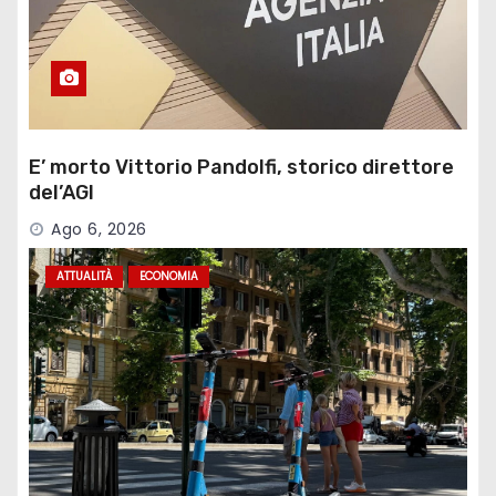
E’ morto Vittorio Pandolfi, storico direttore
del’AGI
Ago 6, 2026
ATTUALITÀ
ECONOMIA