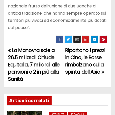
nazionale frutto dell’unione di due Banche di
antica tradizione, che hanno sempre operato sui
territori più vivaci ed economicamente più dotati
del paese”.
La Manovra sale a
Ripartono i prezzi
N
26,5 miliardi. Chiude
in Cina, le Borse
a
Equitalia, 7 miliardi alle
rimbalzano sulla
pensioni e 2 in più alla
spinta dell’Asia
v
Sanità
i
g
Articoli correlati
a
ATTUALITÀ
ECONOMIA