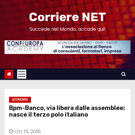
S
a
Corriere NET
l
t
Succede nel Mondo, accade qui!
a
a
l
c
o
n
t
e
ECONOMIA
n
Bpm-Banco, via libera dalle assemblee:
u
nasce il terzo polo italiano
t
o
Ott 15, 2016