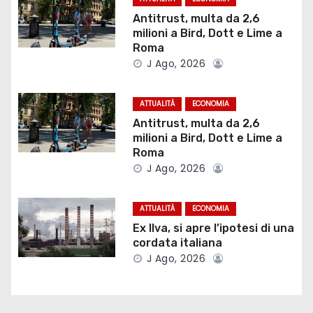
z
Antitrust, multa da 2,6
i
milioni a Bird, Dott e Lime a
Roma
o
J Ago, 2026
n
ATTUALITÀ
ECONOMIA
e
Antitrust, multa da 2,6
milioni a Bird, Dott e Lime a
a
Roma
J Ago, 2026
r
t
ATTUALITÀ
ECONOMIA
Ex Ilva, si apre l’ipotesi di una
i
cordata italiana
J Ago, 2026
c
o