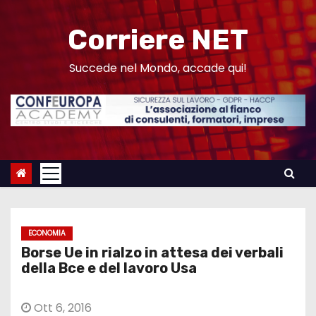
S
a
Corriere NET
l
t
Succede nel Mondo, accade qui!
a
a
l
c
o
n
t
e
ECONOMIA
n
Borse Ue in rialzo in attesa dei verbali
u
della Bce e del lavoro Usa
t
o
Ott 6, 2016