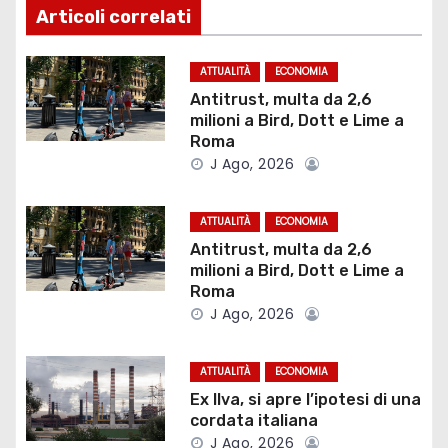
g
Articoli correlati
a
ATTUALITÀ
ECONOMIA
z
Antitrust, multa da 2,6
milioni a Bird, Dott e Lime a
i
Roma
J Ago, 2026
o
ATTUALITÀ
ECONOMIA
n
Antitrust, multa da 2,6
e
milioni a Bird, Dott e Lime a
Roma
a
J Ago, 2026
r
ATTUALITÀ
ECONOMIA
t
Ex Ilva, si apre l’ipotesi di una
cordata italiana
i
J Ago, 2026