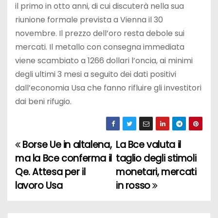
il primo in otto anni, di cui discuterà nella sua
riunione formale prevista a Vienna il 30
novembre. Il prezzo dell’oro resta debole sui
mercati. Il metallo con consegna immediata
viene scambiato a 1266 dollari l’oncia, ai minimi
degli ultimi 3 mesi a seguito dei dati positivi
dall’economia Usa che fanno rifluire gli investitori
dai beni rifugio.
Borse Ue in altalena,
La Bce valuta il
N
ma la Bce conferma il
taglio degli stimoli
a
Qe. Attesa per il
monetari, mercati
lavoro Usa
in rosso
v
i