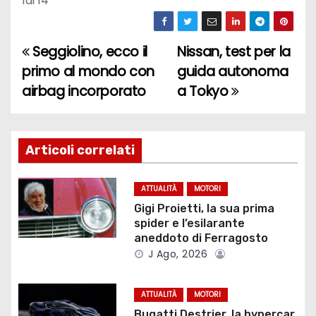
1
di 14
Seggiolino, ecco il
Nissan, test per la
N
primo al mondo con
guida autonoma
a
airbag incorporato
a Tokyo
v
i
Articoli correlati
g
ATTUALITÀ
MOTORI
a
Gigi Proietti, la sua prima
spider e l’esilarante
z
aneddoto di Ferragosto
J Ago, 2026
i
o
ATTUALITÀ
MOTORI
Bugatti Destrier, la hypercar