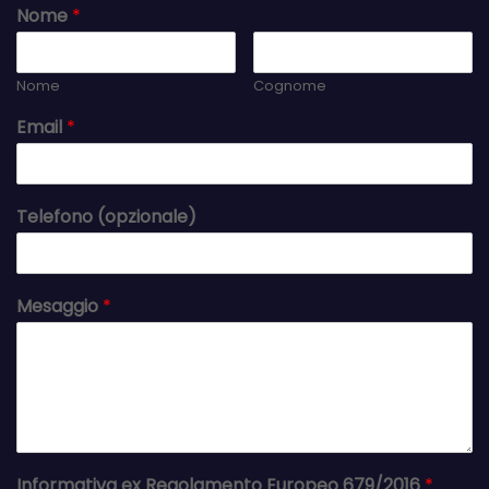
Nome
*
Nome
Cognome
Email
*
Telefono (opzionale)
Mesaggio
*
Informativa ex Regolamento Europeo 679/2016
*