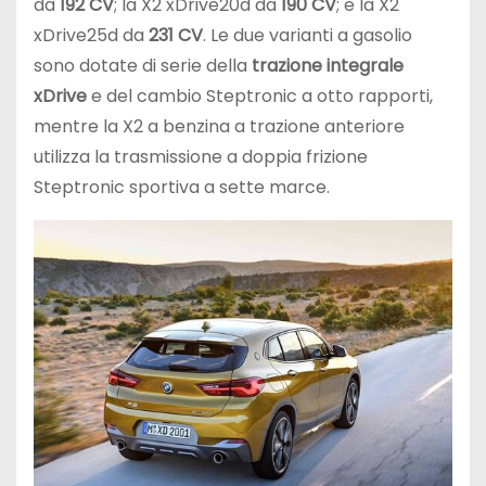
da
192 CV
; la X2 xDrive20d da
190 CV
; e la X2
xDrive25d da
231 CV
. Le due varianti a gasolio
sono dotate di serie della
trazione integrale
xDrive
e del cambio Steptronic a otto rapporti,
mentre la X2 a benzina a trazione anteriore
utilizza la trasmissione a doppia frizione
Steptronic sportiva a sette marce.