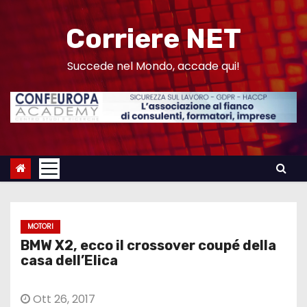
S
a
Corriere NET
l
t
Succede nel Mondo, accade qui!
a
a
l
c
o
n
t
e
MOTORI
n
BMW X2, ecco il crossover coupé della
u
casa dell’Elica
t
o
Ott 26, 2017