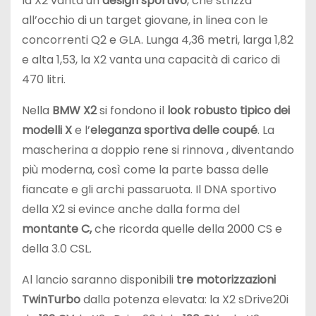
la X2 vanta un
design sportivo
, che strizza
all’occhio di un target giovane, in linea con le
concorrenti Q2 e GLA. Lunga 4,36 metri, larga 1,82
e alta 1,53, la X2 vanta una capacità di carico di
470 litri.
Nella
BMW X2
si fondono il
look robusto tipico dei
modelli X
e l’
eleganza sportiva delle coupé
. La
mascherina a doppio rene si rinnova , diventando
più moderna, così come la parte bassa delle
fiancate e gli archi passaruota. Il DNA sportivo
della X2 si evince anche dalla forma del
montante C,
che ricorda quelle della 2000 CS e
della 3.0 CSL.
Al lancio saranno disponibili
tre motorizzazioni
TwinTurbo
dalla potenza elevata: la X2 sDrive20i