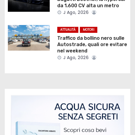
n
da 1.600 CV alta un metro
J Ago, 2026
e
a
ATTUALITÀ
MOTORI
Traffico da bollino nero sulle
r
Autostrade, quali ore evitare
nel weekend
t
J Ago, 2026
i
c
o
l
i