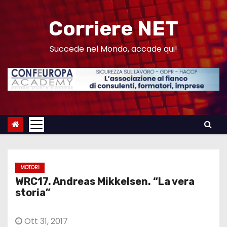
S
a
Corriere NET
l
t
Succede nel Mondo, accade qui!
a
a
l
c
o
n
t
e
MOTORI
n
WRC17. Andreas Mikkelsen. “La vera
u
storia”
t
o
Ott 31, 2017