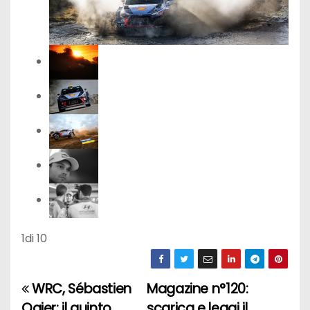
1
di 10
WRC, Sébastien
Magazine n°120:
N
Ogier: il quinto
scarica e leggi il