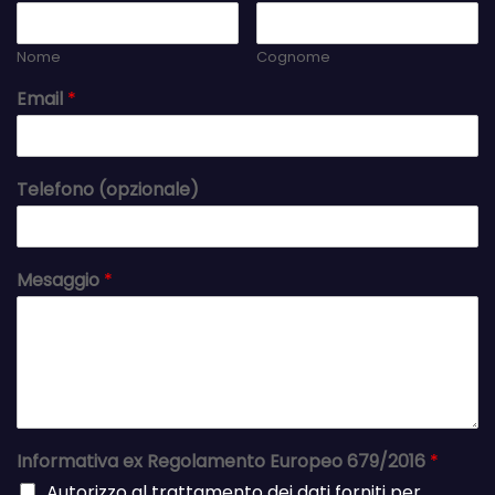
Nome
Cognome
Email
*
Telefono (opzionale)
Mesaggio
*
Informativa ex Regolamento Europeo 679/2016
*
Autorizzo al trattamento dei dati forniti per