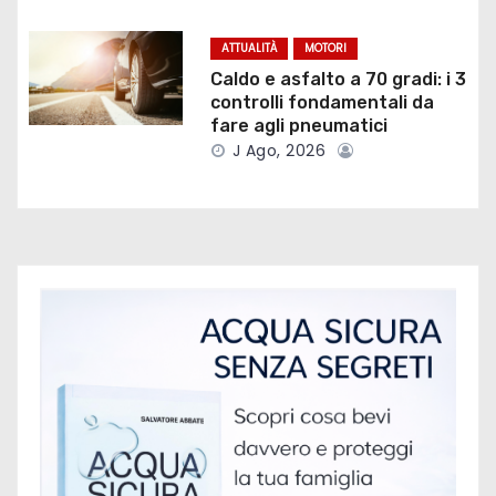
r
ATTUALITÀ
MOTORI
t
Caldo e asfalto a 70 gradi: i 3
controlli fondamentali da
i
fare agli pneumatici
J Ago, 2026
c
o
l
i