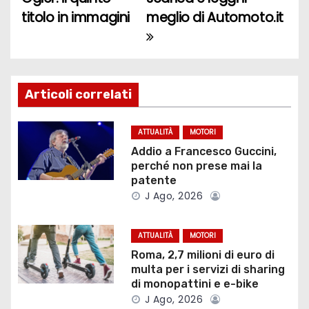
a
titolo in immagini
meglio di Automoto.it
v
i
g
Articoli correlati
a
ATTUALITÀ
MOTORI
z
Addio a Francesco Guccini,
perché non prese mai la
i
patente
J Ago, 2026
o
ATTUALITÀ
MOTORI
n
Roma, 2,7 milioni di euro di
e
multa per i servizi di sharing
di monopattini e e-bike
a
J Ago, 2026