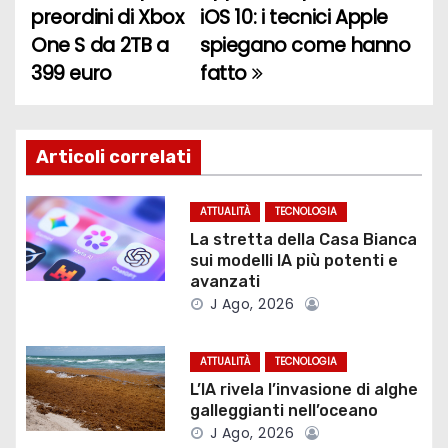
preordini di Xbox
iOS 10: i tecnici Apple
a
One S da 2TB a
spiegano come hanno
399 euro
fatto
v
i
g
Articoli correlati
a
ATTUALITÀ
TECNOLOGIA
z
La stretta della Casa Bianca
sui modelli IA più potenti e
i
avanzati
J Ago, 2026
o
ATTUALITÀ
TECNOLOGIA
n
L’IA rivela l’invasione di alghe
e
galleggianti nell’oceano
J Ago, 2026