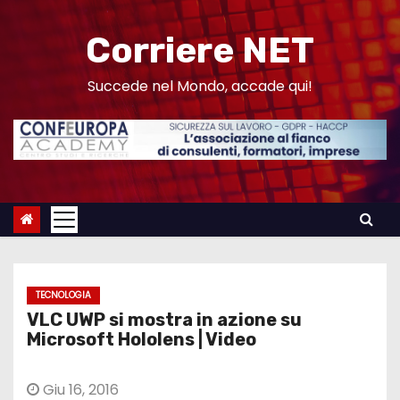
S
a
Corriere NET
l
t
Succede nel Mondo, accade qui!
a
a
l
c
o
n
t
e
TECNOLOGIA
n
VLC UWP si mostra in azione su
u
Microsoft Hololens | Video
t
o
Giu 16, 2016