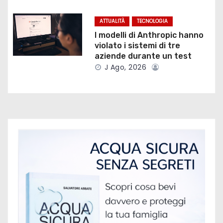
a
r
ATTUALITÀ
TECNOLOGIA
I modelli di Anthropic hanno
t
violato i sistemi di tre
aziende durante un test
i
J Ago, 2026
c
o
l
i