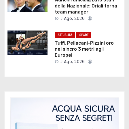
n
della Nazionale: Oriali torna
team manager
e
J Ago, 2026
a
ATTUALITÀ
SPORT
r
Tuffi, Pellacani-Pizzini oro
nel sincro 3 metri agli
t
Europei
i
J Ago, 2026
c
o
l
i