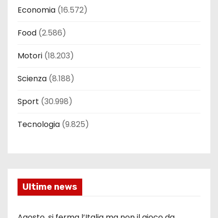
Economia
(16.572)
Food
(2.586)
Motori
(18.203)
Scienza
(8.188)
Sport
(30.998)
Tecnologia
(9.825)
Ultime news
Agosto, si ferma l’Italia ma non il gioco da