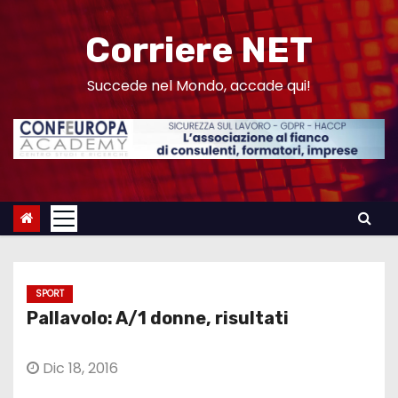
S
a
Corriere NET
l
t
Succede nel Mondo, accade qui!
a
a
l
c
o
n
t
e
SPORT
n
Pallavolo: A/1 donne, risultati
u
t
Dic 18, 2016
o