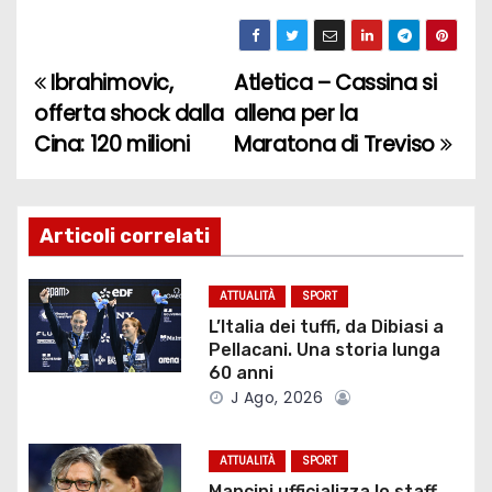
Ibrahimovic,
Atletica – Cassina si
N
offerta shock dalla
allena per la
a
Cina: 120 milioni
Maratona di Treviso
v
i
Articoli correlati
g
ATTUALITÀ
SPORT
a
L’Italia dei tuffi, da Dibiasi a
Pellacani. Una storia lunga
z
60 anni
J Ago, 2026
i
o
ATTUALITÀ
SPORT
Mancini ufficializza lo staff