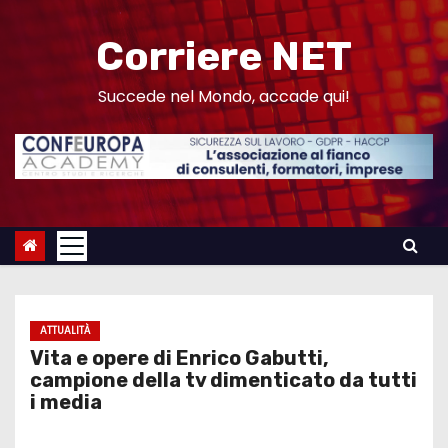
S
a
Corriere NET
l
t
Succede nel Mondo, accade qui!
a
a
l
c
o
n
t
e
ATTUALITÀ
n
Vita e opere di Enrico Gabutti,
u
campione della tv dimenticato da tutti
i media
t
o