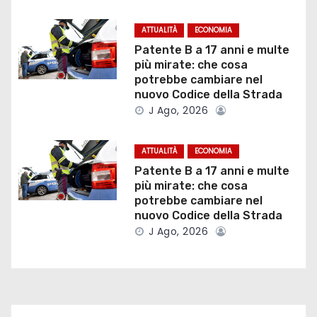
i
o
ATTUALITÀ
ECONOMIA
Patente B a 17 anni e multe
n
più mirate: che cosa
potrebbe cambiare nel
e
nuovo Codice della Strada
J Ago, 2026
a
r
ATTUALITÀ
ECONOMIA
Patente B a 17 anni e multe
t
più mirate: che cosa
potrebbe cambiare nel
i
nuovo Codice della Strada
c
J Ago, 2026
o
l