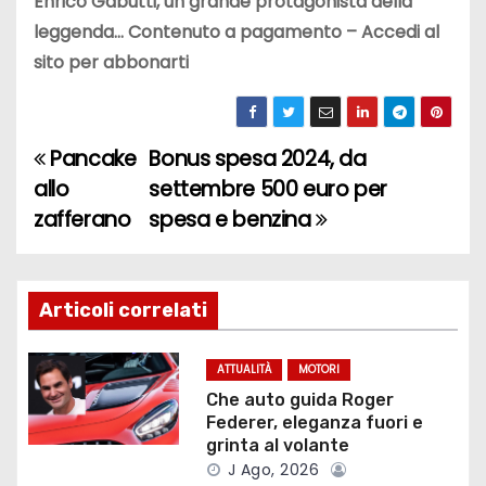
Enrico Gabutti, un grande protagonista della
leggenda… Contenuto a pagamento – Accedi al
sito per abbonarti
Pancake
Bonus spesa 2024, da
N
allo
settembre 500 euro per
a
zafferano
spesa e benzina
v
i
Articoli correlati
g
ATTUALITÀ
MOTORI
a
Che auto guida Roger
Federer, eleganza fuori e
z
grinta al volante
J Ago, 2026