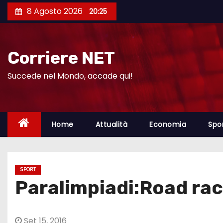
S
8 Agosto 2026
20:25
a
l
t
Corriere NET
a
a
Succede nel Mondo, accade qui!
l
c
o
Home
Attualità
Economia
Spo
n
t
e
SPORT
n
Paralimpiadi:Road rac
u
t
o
Set 15, 2016