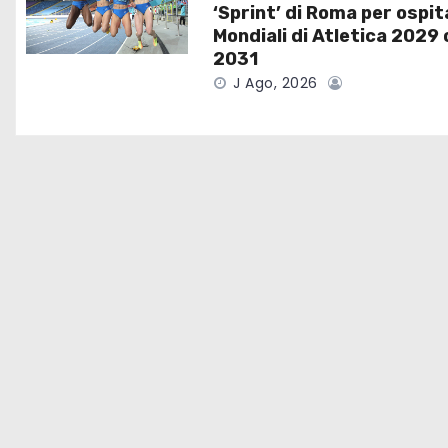
‘Sprint’ di Roma per ospit
n
Mondiali di Atletica 2029 
e
2031
J Ago, 2026
a
r
t
i
c
o
l
i