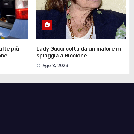
ulte più
Lady Gucci colta da un malore in
bbe
spiaggia a Riccione
ice della
Ago 8, 2026