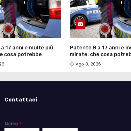
a 17 anni e multe più
Patente B a 17 anni e m
he cosa potrebbe
mirate: che cosa potre
el nuovo Codice della
cambiare nel nuovo Cod
26
Ago 8, 2026
Strada
Contattaci
Nome
*