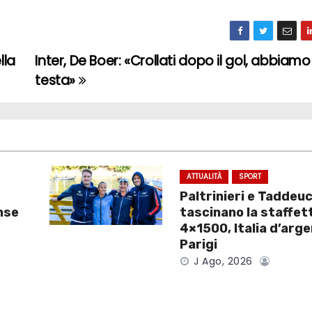
lla
Inter, De Boer: «Crollati dopo il gol, abbiamo
testa»
ATTUALITÀ
SPORT
Paltrinieri e Taddeuc
nse
tascinano la staffet
4×1500, Italia d’arge
Parigi
J Ago, 2026