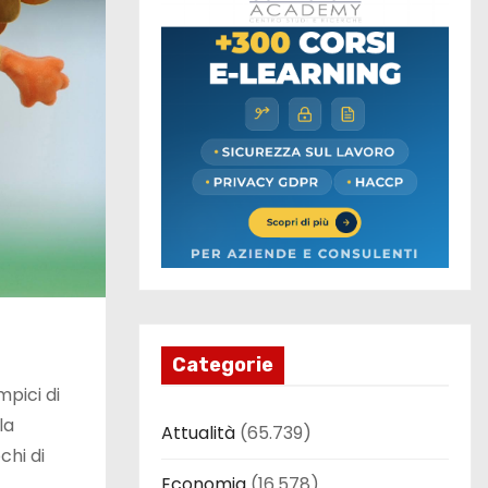
Categorie
pici di
la
Attualità
(65.739)
chi di
Economia
(16.578)