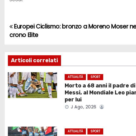
Europei Ciclismo: bronzo a Moreno Moser ne
N
crono Elite
a
v
Articoli correlati
i
g
ATTUALITÀ
SPORT
Morto a 68 anni il padre di
a
Messi, al Mondiale Leo pia
per lui
z
J Ago, 2026
i
o
ATTUALITÀ
SPORT