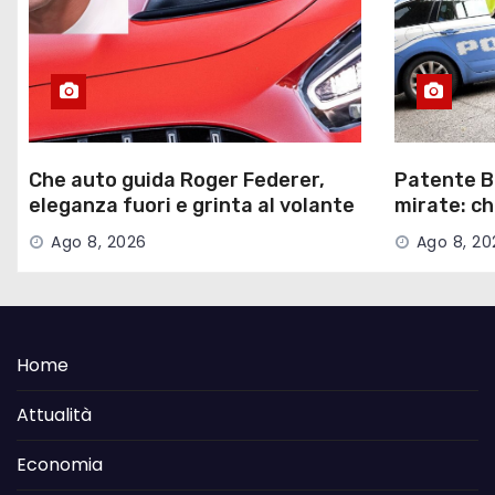
Che auto guida Roger Federer,
Patente B 
eleganza fuori e grinta al volante
mirate: c
cambiare n
Ago 8, 2026
Ago 8, 20
Strada
Home
Attualità
Economia