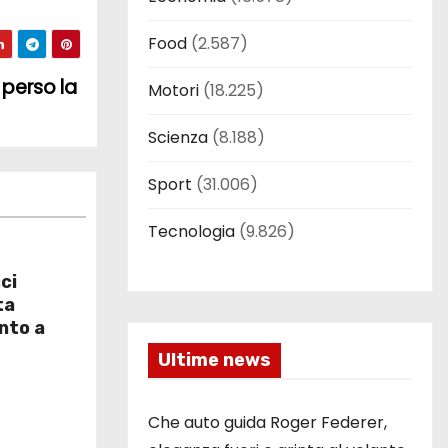
Food
(2.587)
 perso la
Motori
(18.225)
Scienza
(8.188)
Sport
(31.006)
Tecnologia
(9.826)
ci
ta
nto a
Ultime news
Che auto guida Roger Federer,