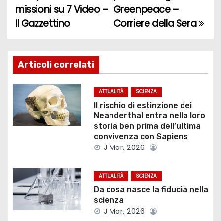
missioni su 7 Video –
Greenpeace –
i
Il Gazzettino
Corriere della Sera
g
a
Articoli correlati
z
ATTUALITÀ
SCIENZA
i
Il rischio di estinzione dei
Neanderthal entra nella loro
o
storia ben prima dell’ultima
convivenza con Sapiens
n
J Mar, 2026
e
ATTUALITÀ
SCIENZA
a
Da cosa nasce la fiducia nella
scienza
r
J Mar, 2026