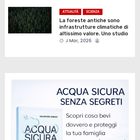
t
ATTUALITÀ
SCIENZA
i
La foreste antiche sono
infrastrutture climatiche di
c
altissimo valore. Uno studio
o
J Mar, 2026
l
i