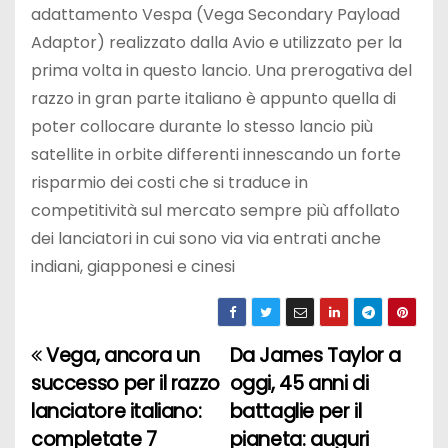
adattamento Vespa (Vega Secondary Payload
Adaptor) realizzato dalla Avio e utilizzato per la
prima volta in questo lancio. Una prerogativa del
razzo in gran parte italiano è appunto quella di
poter collocare durante lo stesso lancio più
satellite in orbite differenti innescando un forte
risparmio dei costi che si traduce in
competitività sul mercato sempre più affollato
dei lanciatori in cui sono via via entrati anche
indiani, giapponesi e cinesi
Vega, ancora un
Da James Taylor a
N
successo per il razzo
oggi, 45 anni di
a
lanciatore italiano:
battaglie per il
completate 7
pianeta: auguri
v