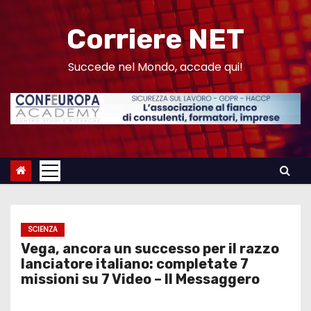
S
a
Corriere NET
l
t
Succede nel Mondo, accade qui!
a
a
l
c
o
n
t
e
SCIENZA
n
Vega, ancora un successo per il razzo
u
lanciatore italiano: completate 7
missioni su 7 Video – Il Messaggero
t
o