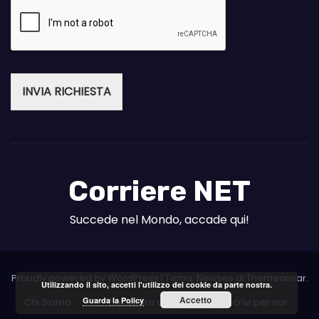
INVIA RICHIESTA
Corriere NET
Succede nel Mondo, accade qui!
Proudly powered by WordPress
|
Tema: Newses di
Themeansar
.
Utilizzando il sito, accetti l'utilizzo dei cookie da parte nostra.
Accetto
Guarda la Policy
Chi Siamo
Collabora con noi
Scrivi per noi