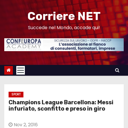
S
a
Corriere NET
l
t
Succede nel Mondo, accade qui!
a
a
l
c
o
n
t
e
SPORT
n
Champions League Barcellona: Messi
u
infuriato, sconfitto e preso in giro
t
o
Nov 2, 2016