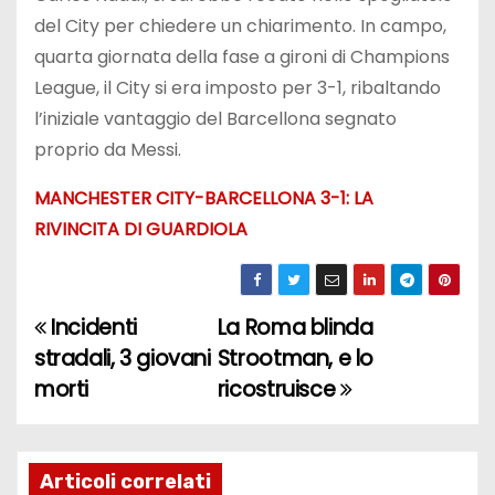
del City per chiedere un chiarimento. In campo,
quarta giornata della fase a gironi di Champions
League, il City si era imposto per 3-1, ribaltando
l’iniziale vantaggio del Barcellona segnato
proprio da Messi.
MANCHESTER CITY-BARCELLONA 3-1: LA
RIVINCITA DI GUARDIOLA
Incidenti
La Roma blinda
N
stradali, 3 giovani
Strootman, e lo
a
morti
ricostruisce
v
i
Articoli correlati