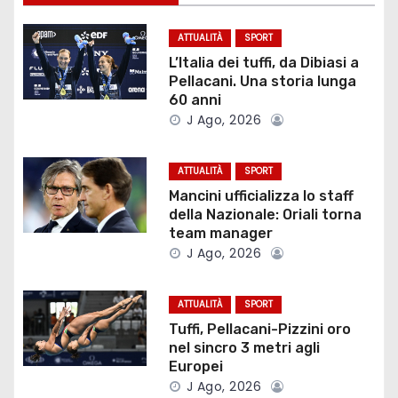
g
ATTUALITÀ
SPORT
a
L’Italia dei tuffi, da Dibiasi a
Pellacani. Una storia lunga
z
60 anni
J Ago, 2026
i
o
ATTUALITÀ
SPORT
Mancini ufficializza lo staff
n
della Nazionale: Oriali torna
team manager
e
J Ago, 2026
a
ATTUALITÀ
SPORT
r
Tuffi, Pellacani-Pizzini oro
nel sincro 3 metri agli
t
Europei
i
J Ago, 2026