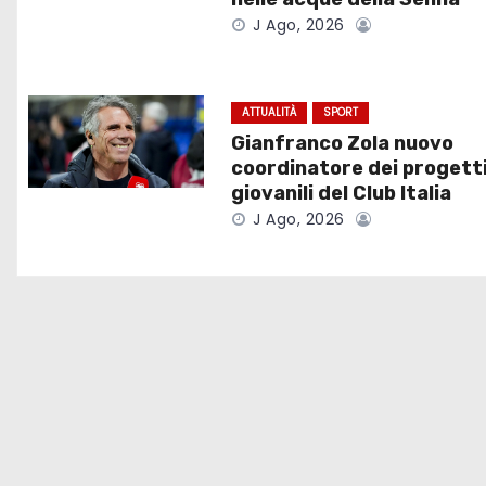
a
J Ago, 2026
z
i
ATTUALITÀ
SPORT
o
Gianfranco Zola nuovo
coordinatore dei progett
n
giovanili del Club Italia
J Ago, 2026
e
a
r
t
i
c