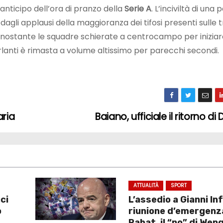
, anticipo dell’ora di pranzo della
Serie A
. L’inciviltà di una 
gli applausi della maggioranza dei tifosi presenti sulle t
nostante le squadre schierate a centrocampo per iniziare
lanti è rimasta a volume altissimo per parecchi secondi.
aria
Baiano, ufficiale il ritorno di
ATTUALITÀ
SPORT
ci
L’assedio a Gianni Inf
o
riunione d’emergenz
Rabat, il “no” di Weng