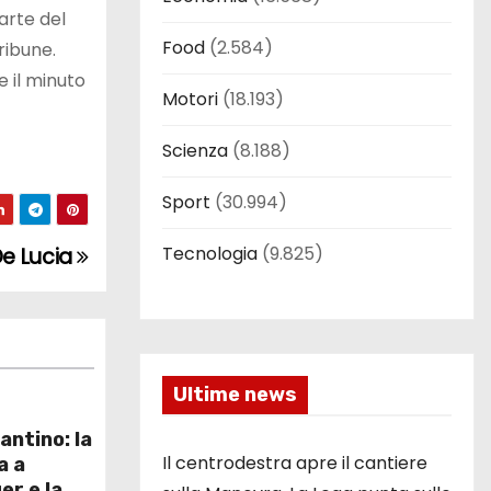
parte del
Food
(2.584)
ribune.
 il minuto
Motori
(18.193)
Scienza
(8.188)
Sport
(30.994)
Tecnologia
(9.825)
 De Lucia
Ultime news
antino: la
Il centrodestra apre il cantiere
a a
er e la