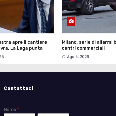
estra apre il cantiere
Milano, serie di allarmi
vra. La Lega punta
centri commerciali
ioni
26
Ago 5, 2026
Contattaci
Nome
*