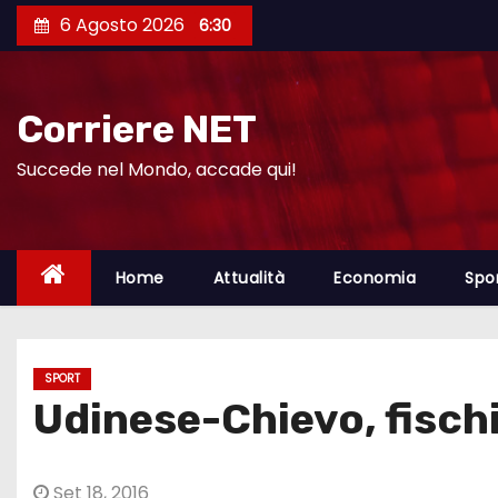
S
6 Agosto 2026
6:30
a
l
t
Corriere NET
a
a
Succede nel Mondo, accade qui!
l
c
o
Home
Attualità
Economia
Spo
n
t
e
SPORT
n
Udinese-Chievo, fischi
u
t
o
Set 18, 2016