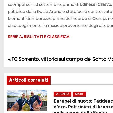
scomparso il 16 settembre, prima di
Udinese-Chievo
pubblico della Dacia Arena è stato però contrastato da
Momenti di imbarazzo prima del ricordo di Ciampi: no
di raccoglimento, la musica proveniente dagli altopar
SERIE A, RISULTATI E CLASSIFICA
FC Sorrento, vittoria sul campo del Santa M
N
a
v
Articoli correlati
i
ATTUALITÀ
SPORT
Europei di nuoto: Taddeuc
g
d’oro, Paltrinieri di bronz
nelle acque della Senna