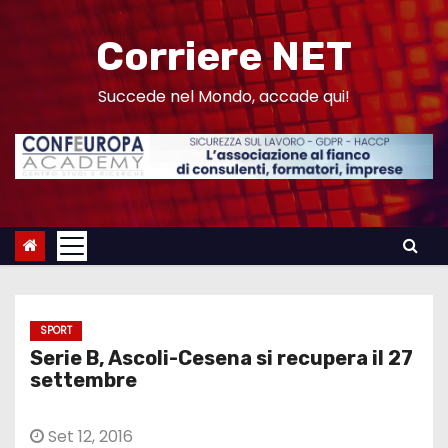
S
a
Corriere NET
l
t
Succede nel Mondo, accade qui!
a
a
l
c
o
n
t
e
SPORT
n
Serie B, Ascoli-Cesena si recupera il 27
u
settembre
t
o
Set 12, 2016