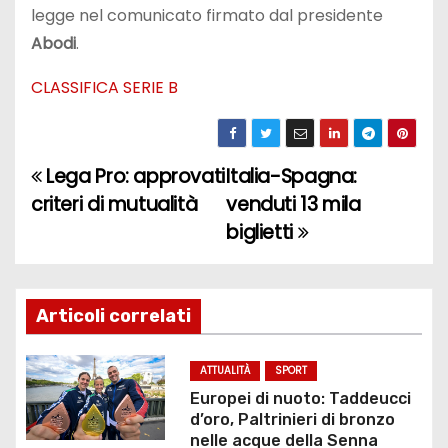
legge nel comunicato firmato dal presidente
Abodi
.
CLASSIFICA SERIE B
Lega Pro: approvati
Italia-Spagna:
N
criteri di mutualità
venduti 13 mila
a
biglietti
v
i
Articoli correlati
g
ATTUALITÀ
SPORT
a
Europei di nuoto: Taddeucci
d’oro, Paltrinieri di bronzo
z
nelle acque della Senna