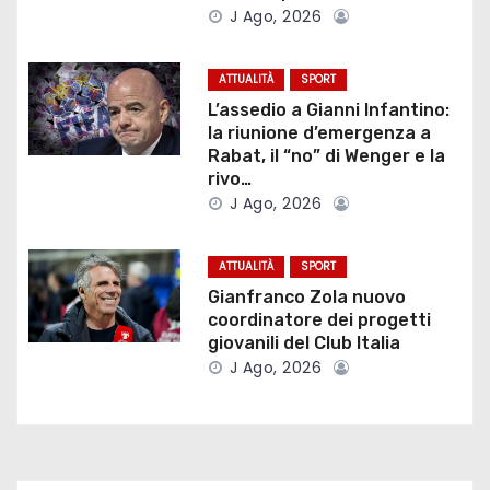
J Ago, 2026
i
o
ATTUALITÀ
SPORT
L’assedio a Gianni Infantino:
n
la riunione d’emergenza a
Rabat, il “no” di Wenger e la
e
rivo…
J Ago, 2026
a
r
ATTUALITÀ
SPORT
Gianfranco Zola nuovo
t
coordinatore dei progetti
giovanili del Club Italia
i
J Ago, 2026
c
o