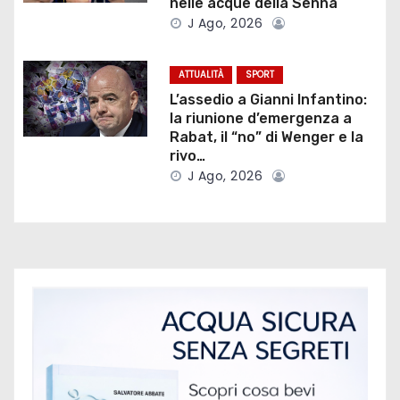
a
nelle acque della Senna
J Ago, 2026
r
t
ATTUALITÀ
SPORT
L’assedio a Gianni Infantino:
i
la riunione d’emergenza a
Rabat, il “no” di Wenger e la
c
rivo…
J Ago, 2026
o
l
i