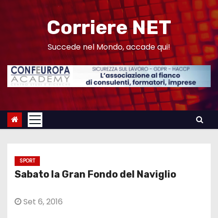
S
a
Corriere NET
l
t
Succede nel Mondo, accade qui!
a
a
l
c
o
n
t
e
SPORT
n
Sabato la Gran Fondo del Naviglio
u
t
Set 6, 2016
o