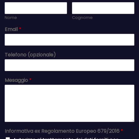
Nome
Cognome
Email
*
Telefono (opzionale)
Mesaggio
*
Informativa ex Regolamento Europeo 679/2016
*