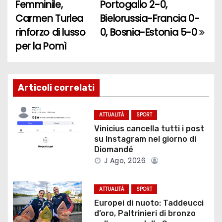
Femminile,
Portogallo 2-0,
a
Carmen Turlea
Bielorussia-Francia 0-
rinforzo di lusso
0, Bosnia-Estonia 5-0
v
per la Pomì
i
g
Articoli correlati
a
z
ATTUALITÀ
SPORT
Vinicius cancella tutti i post
i
su Instagram nel giorno di
Diomandé
o
J Ago, 2026
n
ATTUALITÀ
SPORT
e
Europei di nuoto: Taddeucci
d’oro, Paltrinieri di bronzo