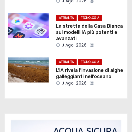
J Ago, 2026
i
ATTUALITÀ
TECNOLOGIA
o
La stretta della Casa Bianca
sui modelli IA più potenti e
n
avanzati
J Ago, 2026
e
a
ATTUALITÀ
TECNOLOGIA
L’IA rivela l’invasione di alghe
r
galleggianti nell’oceano
t
J Ago, 2026
i
c
o