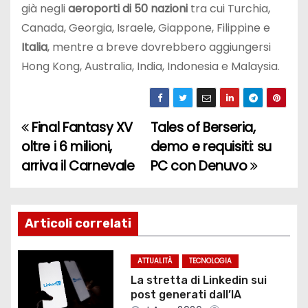
già negli
aeroporti di 50 nazioni
tra cui Turchia,
Canada, Georgia, Israele, Giappone, Filippine e
Italia
, mentre a breve dovrebbero aggiungersi
Hong Kong, Australia, India, Indonesia e Malaysia.
Final Fantasy XV
Tales of Berseria,
N
oltre i 6 milioni,
demo e requisiti: su
a
arriva il Carnevale
PC con Denuvo
v
i
Articoli correlati
g
ATTUALITÀ
TECNOLOGIA
a
La stretta di Linkedin sui
post generati dall’IA
z