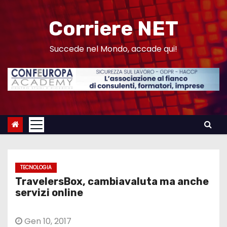
S
a
Corriere NET
l
t
Succede nel Mondo, accade qui!
a
a
l
c
o
n
t
e
TECNOLOGIA
n
TravelersBox, cambiavaluta ma anche
u
servizi online
t
o
Gen 10, 2017