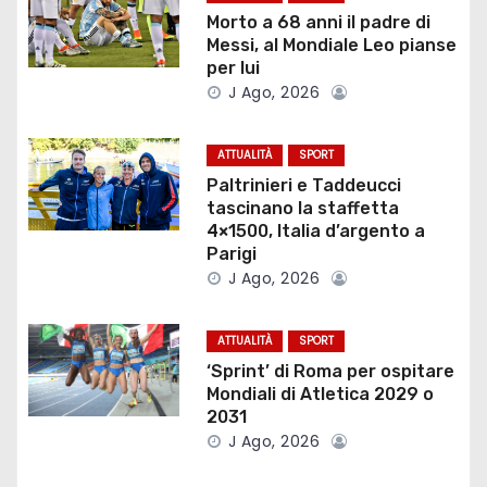
a
Morto a 68 anni il padre di
Messi, al Mondiale Leo pianse
z
per lui
J Ago, 2026
i
o
ATTUALITÀ
SPORT
Paltrinieri e Taddeucci
n
tascinano la staffetta
4×1500, Italia d’argento a
e
Parigi
J Ago, 2026
a
r
ATTUALITÀ
SPORT
‘Sprint’ di Roma per ospitare
t
Mondiali di Atletica 2029 o
2031
i
J Ago, 2026
c