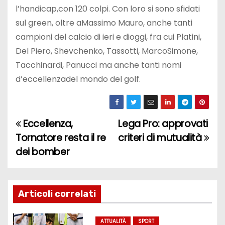
l’handicap,con 120 colpi. Con loro si sono sfidati
sul green, oltre aMassimo Mauro, anche tanti
campioni del calcio di ieri e dioggi, fra cui Platini,
Del Piero, Shevchenko, Tassotti, MarcoSimone,
Tacchinardi, Panucci ma anche tanti nomi
d’eccellenzadel mondo del golf.
Eccellenza,
Lega Pro: approvati
N
Tornatore resta il re
criteri di mutualità
a
dei bomber
v
i
Articoli correlati
g
ATTUALITÀ
SPORT