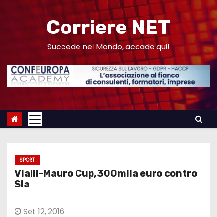
S
a
Corriere NET
l
t
Succede nel Mondo, accade qui!
a
a
l
c
o
n
t
e
SPORT
n
Vialli-Mauro Cup,300mila euro contro
u
Sla
t
o
Set 12, 2016