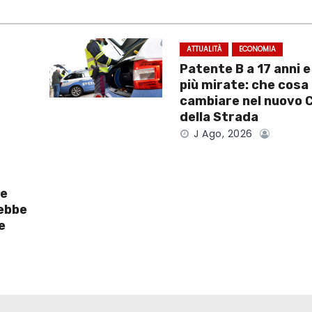
ATTUALITÀ
ECONOMIA
Patente B a 17 anni 
più mirate: che cosa
cambiare nel nuovo 
della Strada
J Ago, 2026
te
rebbe
e