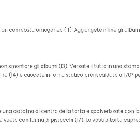
nere un composto omogeneo (11). Aggiungete infine gli album
n smontare gli albumi (13). Versate il tutto in uno stamp
no (14) e cuocete in forno statico preriscaldato a 170° p
una ciotolina al centro della torta e spolverizzate con l
o vuoto con farina di pistacchi (17). La vostra torta capre