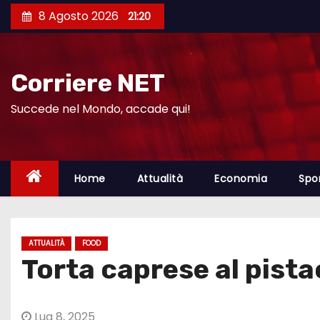
S
8 Agosto 2026
21:20
a
l
t
Corriere NET
a
a
Succede nel Mondo, accade qui!
l
c
o
Home
Attualità
Economia
Spo
n
t
e
ATTUALITÀ
FOOD
n
Torta caprese al pist
u
t
o
Lug 8, 2025