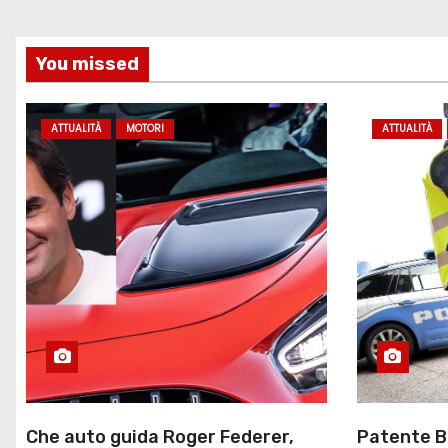
t
i
You missed
c
o
ATTUALITÀ
MOTORI
ATTUALITÀ
l
i
Che auto guida Roger Federer,
Patente B 