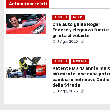
Articoli correlati
i
g
ATTUALITÀ
MOTORI
Che auto guida Roger
a
Federer, eleganza fuori e
grinta al volante
z
J Ago, 2026
i
o
ATTUALITÀ
ECONOMIA
Patente B a 17 anni e mul
n
più mirate: che cosa pot
e
cambiare nel nuovo Codic
della Strada
a
J Ago, 2026
r