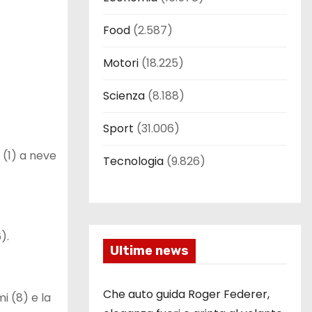
Food
(2.587)
Motori
(18.225)
Scienza
(8.188)
Sport
(31.006)
 (1) a neve
Tecnologia
(9.826)
).
Ultime news
Che auto guida Roger Federer,
i (8) e la