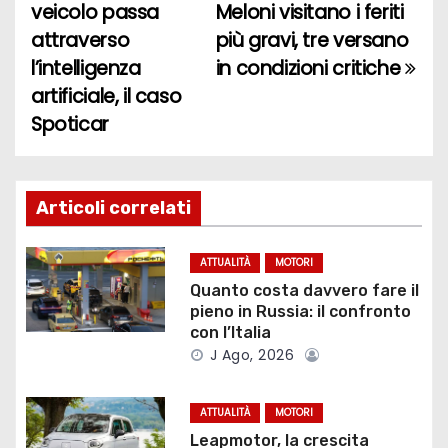
veicolo passa
Meloni visitano i feriti
a
attraverso
più gravi, tre versano
l’intelligenza
in condizioni critiche
v
artificiale, il caso
i
Spoticar
g
a
Articoli correlati
z
ATTUALITÀ
MOTORI
i
Quanto costa davvero fare il
pieno in Russia: il confronto
o
con l’Italia
J Ago, 2026
n
e
ATTUALITÀ
MOTORI
Leapmotor, la crescita