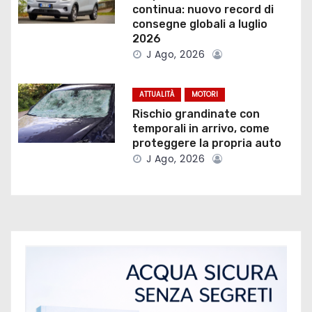
a
continua: nuovo record di
consegne globali a luglio
r
2026
J Ago, 2026
t
i
ATTUALITÀ
MOTORI
Rischio grandinate con
c
temporali in arrivo, come
proteggere la propria auto
o
J Ago, 2026
l
i