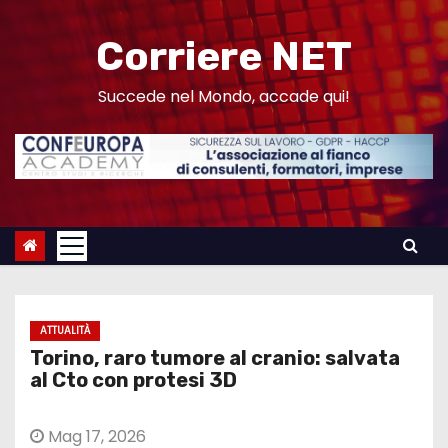
S
a
Corriere NET
l
t
Succede nel Mondo, accade qui!
a
a
l
c
o
n
t
e
ATTUALITÀ
n
Torino, raro tumore al cranio: salvata
u
al Cto con protesi 3D
t
o
Mag 17, 2026