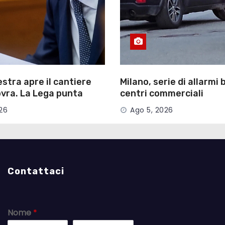
estra apre il cantiere
Milano, serie di allarmi
vra. La Lega punta
centri commerciali
ioni
26
Ago 5, 2026
Contattaci
Nome
*