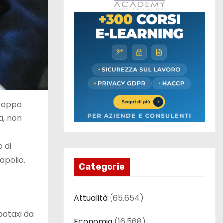
troppo
a, non
o di
opolio.
Categorie
Attualità
(65.654)
botaxi da
Economia
(16.568)