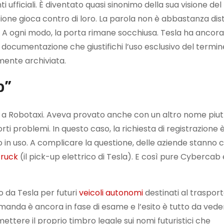
 ufficiali. È diventato quasi sinonimo della sua visione del
usione gioca contro di loro. La parola non è abbastanza dist
. A ogni modo, la porta rimane socchiusa. Tesla ha ancora
ocumentazione che giustifichi l’uso esclusivo del termin
mente archiviata.
b”
ve a Robotaxi. Aveva provato anche con un altro nome piu
i problemi. In questo caso, la richiesta di registrazione 
o in uso. A complicare la questione, delle aziende stanno
ruck
(il pick-up elettrico di Tesla). E così pure Cybercab è
o da Tesla per futuri
veicoli autonomi
destinati al traspor
manda è ancora in fase di esame e l’esito è tutto da veder
ttere il proprio timbro legale sui nomi futuristici che