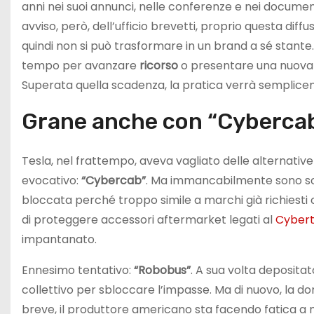
anni nei suoi annunci, nelle conferenze e nei documenti
avviso, però, dell’ufficio brevetti, proprio questa diff
quindi non si può trasformare in un brand a sé stante
tempo per avanzare
ricorso
o presentare una nuova d
Superata quella scadenza, la pratica verrà semplice
Grane anche con “Cyberca
Tesla, nel frattempo, aveva vagliato delle alternati
evocativo:
“Cybercab”
. Ma immancabilmente sono sort
bloccata perché troppo simile a marchi già richiesti 
di proteggere accessori aftermarket legati al
Cybert
impantanato.
Ennesimo tentativo:
“Robobus”
. A sua volta depositat
collettivo per sbloccare l’impasse. Ma di nuovo, la do
breve, il produttore americano sta facendo fatica a me