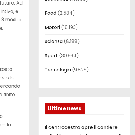
 futuro. Ad
intiva, e
Food
(2.584)
3 mesi
di
Motori
(18.193)
e.
Scienza
(8.188)
Sport
(30.994)
ttosto
Tecnologia
(9.825)
è stata
 cercando
 finito
Ultime news
to
e. In
Il centrodestra apre il cantiere