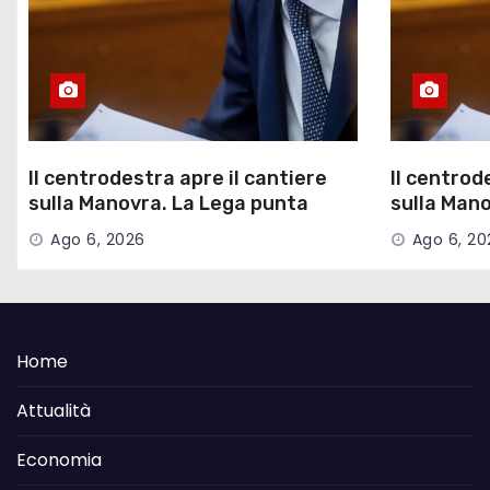
Il centrodestra apre il cantiere
Il centrod
sulla Manovra. La Lega punta
sulla Mano
sulle pensioni
sulle pens
Ago 6, 2026
Ago 6, 20
Home
Attualità
Economia