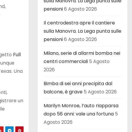
sulla Manovra. La Lega punta sulle
nd,
pensioni
6 Agosto 2026
a
Il centrodestra apre il cantiere
sulla Manovra. La Lega punta sulle
pensioni
6 Agosto 2026
Milano, serie di allarmi bomba nei
ogetto
Full
centri commerciali
5 Agosto
munque
2026
 Texas. Una
Bimba di sei anni precipita dal
balcone, è grave
5 Agosto 2026
nti,
gistrare un
Marilyn Monroe, l’auto riapparsa
lle
dopo 56 anni: vale una fortuna
5
Agosto 2026