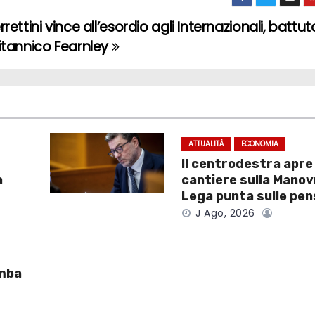
rrettini vince all’esordio agli Internazionali, battuto
itannico Fearnley
ATTUALITÀ
ECONOMIA
Il centrodestra apre 
a
cantiere sulla Manov
Lega punta sulle pen
J Ago, 2026
omba