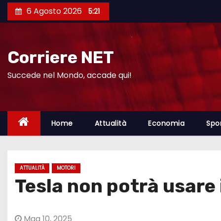
S
6 Agosto 2026
5:21
a
l
t
Corriere NET
a
a
Succede nel Mondo, accade qui!
l
c
o
Home
Attualità
Economia
Spo
n
t
e
ATTUALITÀ
MOTORI
n
Tesla non potrà usare
u
t
o
Mag 10, 2025