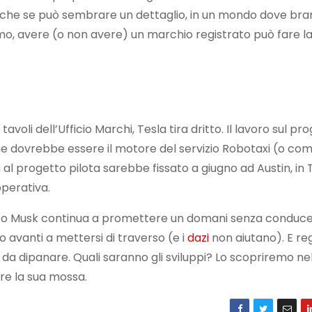
che se può sembrare un dettaglio, in un mondo dove bra
mo, avere (o non avere) un marchio registrato può fare l
oli dell’Ufficio Marchi, Tesla tira dritto. Il lavoro sul pr
e dovrebbe essere il motore del servizio Robotaxi (o co
ia al progetto pilota sarebbe fissato a giugno ad Austin, in
operativa.
ato Musk continua a promettere un domani senza conduce
no avanti a mettersi di traverso (e i
dazi
non aiutano). E re
a dipanare. Quali saranno gli sviluppi? Lo scopriremo ne
re la sua mossa.