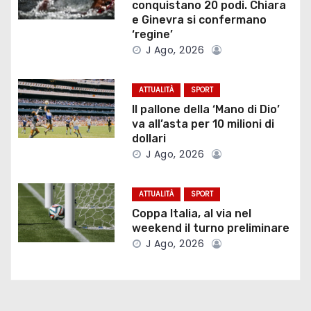
a
conquistano 20 podi. Chiara
e Ginevra si confermano
z
‘regine’
J Ago, 2026
i
o
ATTUALITÀ
SPORT
Il pallone della ‘Mano di Dio’
n
va all’asta per 10 milioni di
dollari
e
J Ago, 2026
a
ATTUALITÀ
SPORT
r
Coppa Italia, al via nel
weekend il turno preliminare
t
J Ago, 2026
i
c