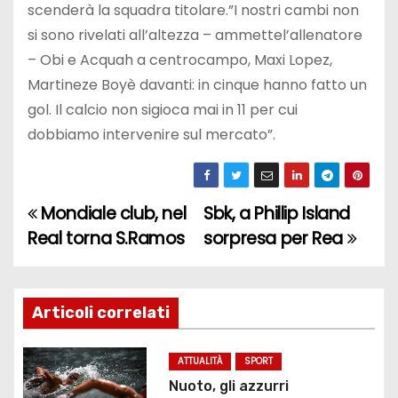
scenderà la squadra titolare.”I nostri cambi non
si sono rivelati all’altezza – ammettel’allenatore
– Obi e Acquah a centrocampo, Maxi Lopez,
Martineze Boyè davanti: in cinque hanno fatto un
gol. Il calcio non sigioca mai in 11 per cui
dobbiamo intervenire sul mercato”.
Mondiale club, nel
Sbk, a Phillip Island
N
Real torna S.Ramos
sorpresa per Rea
a
v
Articoli correlati
i
g
ATTUALITÀ
SPORT
Nuoto, gli azzurri