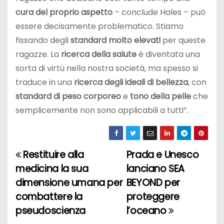
cura del proprio aspetto
– conclude Hales – può
essere decisamente problematico. Stiamo
fissando degli
standard molto elevati
per queste
ragazze. La
ricerca della salute
è diventata una
sorta di virtù nella nostra società, ma spesso si
traduce in una
ricerca degli ideali di bellezza
, con
standard di peso corporeo
e
tono della pelle
che
semplicemente non sono applicabili a tutti”.
Restituire alla
Prada e Unesco
N
medicina la sua
lanciano SEA
a
dimensione umana per
BEYOND per
combattere la
proteggere
v
pseudoscienza
l’oceano
i