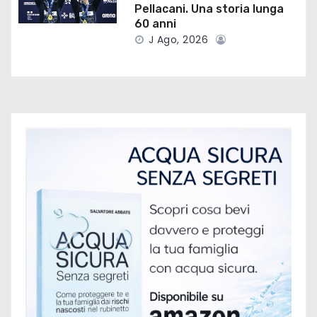
i
Pellacani. Una storia lunga
60 anni
c
J Ago, 2026
o
l
i