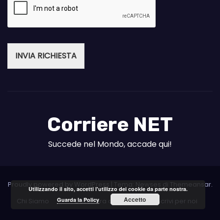
INVIA RICHIESTA
Corriere NET
Succede nel Mondo, accade qui!
Proudly powered by WordPress
|
Tema: Newses di
Themeansar
.
Utilizzando il sito, accetti l'utilizzo dei cookie da parte nostra.
Accetto
Guarda la Policy
Chi Siamo
Collabora con noi
Scrivi per noi