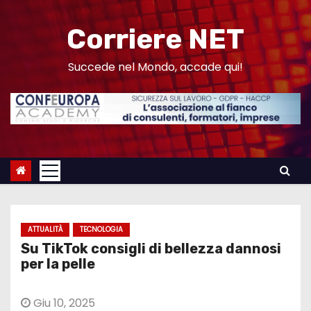
S
a
Corriere NET
l
t
Succede nel Mondo, accade qui!
a
a
l
c
o
n
t
e
ATTUALITÀ
TECNOLOGIA
n
Su TikTok consigli di bellezza dannosi
u
per la pelle
t
o
Giu 10, 2025