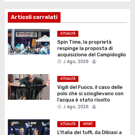
g
Articoli correlati
a
z
ATTUALITÀ
Spin Time, la proprietà
i
respinge la proposta di
acquisizione del Campidoglio
o
J Ago, 2026
n
ATTUALITÀ
e
Vigili del Fuoco, il caso delle
polo che si scioglievano con
a
l’acqua è stato risolto
J Ago, 2026
r
t
ATTUALITÀ
SPORT
L’Italia dei tuffi, da Dibiasi a