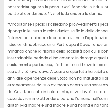
Ma come si può destinare un essere umano ad una to
contraddistinguere la pena? Così facendo le istituzio
conto al condannato?”, si chiede ancora la donna.
“Circostanze speciali richiedono provvedimenti speci
ripongo in lei tutta la mia fiducia”. La figlia della d
“istanza per chiedere la scarcerazione e l’applicazio
fiduciosi di riabbracciarla. Purtroppo il Covid rende 
minando anche la risorsa della socialità con cui si c
interminabile periodo di isolamento in deroga a qualu
socialmente pericolosa
, i fatti per cui si trova in ca
sua attività lavorativa. A causa di quei fatti ha subi
anni alle dipendenze delle Stato non ha maturato il di
erroneamente dal suo avvocato contro una sentenza di
del Covid, passato in isolamento, dove dovrà restare
cosa dovremmo attendere perché l’umano nell’uomo 
diritti? Mia madre è una madre e una nonna e ha tanto