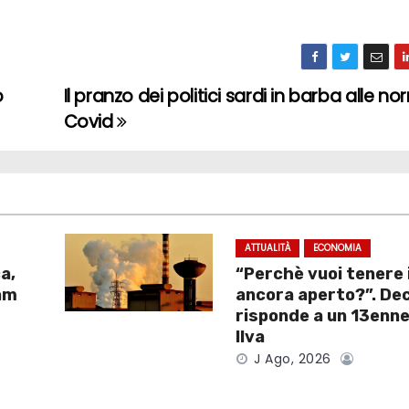
o
Il pranzo dei politici sardi in barba alle no
Covid
ATTUALITÀ
ECONOMIA
ca,
“Perchè vuoi tenere 
eam
ancora aperto?”. De
risponde a un 13enne 
Ilva
J Ago, 2026