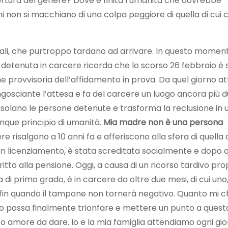
rtura del genere? Dove è finita l’umanità che dovrebbe
ni non si macchiano di una colpa peggiore di quella di cui
ali, che purtroppo tardano ad arrivare. In questo moment
onna detenuta in carcere ricorda che lo scorso 26 febbraio è 
ne provvisoria dell’affidamento in prova. Da quel giorno 
angosciante l’attesa e fa del carcere un luogo ancora più d
onsolano le persone detenute e trasforma la reclusione in 
nque principio di umanità.
Mia madre non è una persona
rcere risalgono a 10 anni fa e afferiscono alla sfera di quella
to un licenziamento, è stata screditata socialmente e dopo 
ritto alla pensione. Oggi, a causa di un ricorso tardivo pr
 primo grado, è in carcere da oltre due mesi, di cui uno
 fin quando il tampone non tornerà negativo. Quanto mi c
possa finalmente trionfare e mettere un punto a questa
 amore da dare. Io e la mia famiglia attendiamo ogni gior