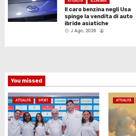
o
ATTUALITÀ
ECONOMIA
Il caro benzina negli Usa
n
spinge la vendita di auto
e
ibride asiatiche
J Ago, 2026
a
r
t
i
You missed
c
o
ATTUALITÀ
SPORT
ATTUALITÀ
l
i