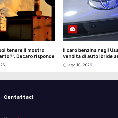
oi tenere il mostro
Il caro benzina negli Us
erto?”. Decaro risponde
vendita di auto ibride a
 sull’ex Ilva
026
Ago 10, 2026
Contattaci