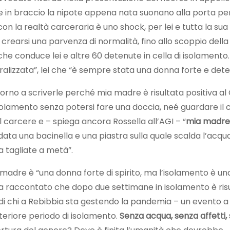
ene in braccio la nipote appena nata suonano alla porta pe
on la realtà carceraria è uno shock, per lei e tutta la sua 
a crearsi una parvenza di normalità, fino allo scoppio dell
che conduce lei e altre 60 detenute in cella di isolamento.
oralizzata”, lei che “è sempre stata una donna forte e det
“Torno a scriverle perché mia madre è risultata positiva al
solamento senza potersi fare una doccia, neé guardare il ci
el carcere e – spiega ancora Rossella all’AGI – “
mia madre 
a data una bacinella e una piastra sulla quale scalda l’acqua
a tagliate a metà”.
 madre è “una donna forte di spirito, ma l’isolamento è un
i ha raccontato che dopo due settimane in isolamento è ris
i chi a Rebibbia sta gestendo la pandemia – un evento a 
lteriore periodo di isolamento.
Senza acqua, senza affetti,