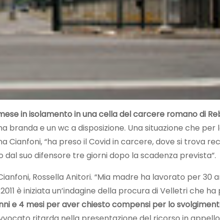
mese in isolamento in una cella del carcere romano di Reb
na branda e un wc a disposizione. Una situazione che per l
 Cianfoni, “ha preso il Covid in carcere, dove si trova re
o dal suo difensore tre giorni dopo la scadenza prevista”.
a Cianfoni, Rossella Anitori. “Mia madre ha lavorato per 30
l 2011 è iniziata un’indagine della procura di Velletri che ha
nni e 4 mesi per aver chiesto compensi per lo svolgiment
 avvocato ritarda nella presentazione del ricorso in appell