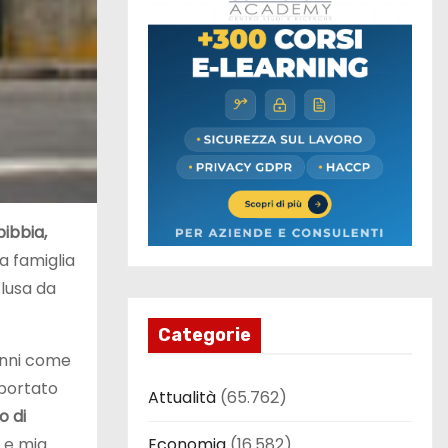
ibbia,
a famiglia
clusa da
Categorie
 anni come
 portato
Attualità
(65.762)
o di
Economia
(16.582)
o e mia