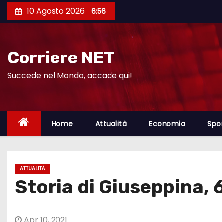
S
10 Agosto 2026
6:56
a
l
t
Corriere NET
a
a
Succede nel Mondo, accade qui!
l
c
o
Home
Attualità
Economia
Spo
n
t
e
ATTUALITÀ
n
Storia di Giuseppina, 
u
t
o
Apr 10, 2021