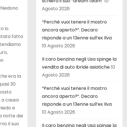
schiera il suo “dream team”
10
 chiedono
Agosto 2026
“Perchè vuoi tenere il mostro
o io
ancora aperto?”. Decaro
stata fatta
risponde a un 13enne sull’ex Ilva
attendiamo
10 Agosto 2026
uro,
Il caro benzina negli Usa spinge la
un
vendita di auto ibride asiatiche
10
Agosto 2026
 che era la
quasi 30
“Perchè vuoi tenere il mostro
oposto
ancora aperto?”. Decaro
, a causa
risponde a un 13enne sull’ex Ilva
hiedo e
10 Agosto 2026
 notte dei
no il suo
Il caro benzina negli Usa spinge la