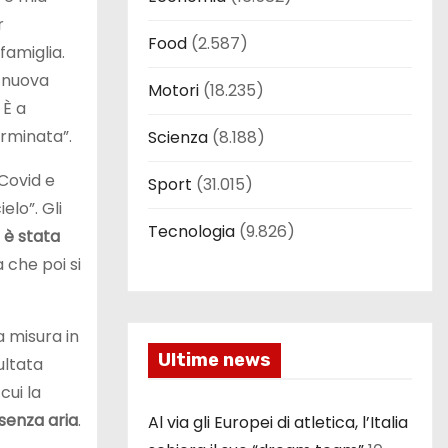
r
Food
(2.587)
famiglia.
a nuova
Motori
(18.235)
 È a
erminata”.
Scienza
(8.188)
 Covid e
Sport
(31.015)
elo”. Gli
Tecnologia
(9.826)
è stata
 che poi si
a misura in
Ultime news
ultata
cui la
 senza aria
.
Al via gli Europei di atletica, l’Italia