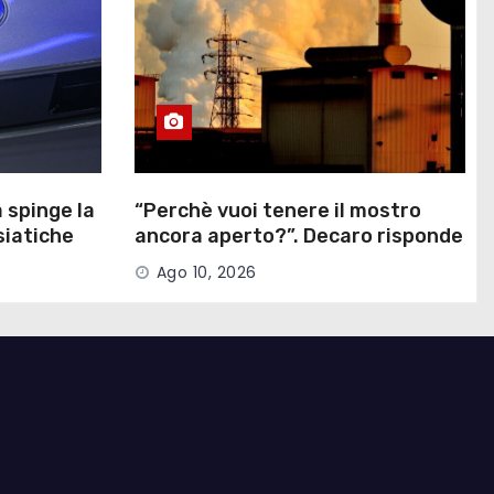
a spinge la
“Perchè vuoi tenere il mostro
siatiche
ancora aperto?”. Decaro risponde
a un 13enne sull’ex Ilva
Ago 10, 2026