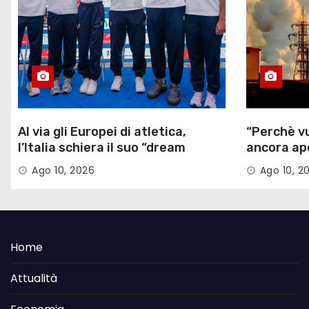
Al via gli Europei di atletica,
“Perchè vu
l’Italia schiera il suo “dream
ancora ap
team”
a un 13enne
Ago 10, 2026
Ago 10, 2
Home
Attualità