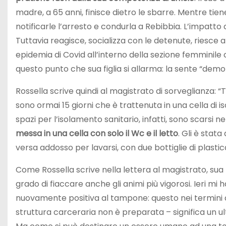
madre, a 65 anni, finisce dietro le sbarre. Mentre ti
notificarle l’arresto e condurla a Rebibbia. L’impatto c
Tuttavia reagisce, socializza con le detenute, riesce 
epidemia di Covid all’interno della sezione femminile 
questo punto che sua figlia si allarma: la sente “dem
Rossella scrive quindi al magistrato di sorveglianza: 
sono ormai 15 giorni che è trattenuta in una cella di i
spazi per l’isolamento sanitario, infatti, sono scarsi n
messa in una cella con solo il Wc e il letto
. Gli è stat
versa addosso per lavarsi, con due bottiglie di plastic
Come Rossella scrive nella lettera al magistrato, sua
grado di fiaccare anche gli animi più vigorosi. Ieri m
nuovamente positiva al tampone: questo nei termini d
struttura carceraria non è preparata – significa un u