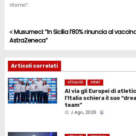
ritorno”.
Musumeci: “In Sicilia l’80% rinuncia al vaccin
N
AstraZeneca”
a
v
Articoli correlati
i
g
ATTUALITÀ
SPORT
Al via gli Europei di atleti
a
l’Italia schiera il suo “dr
team”
z
J Ago, 2026
i