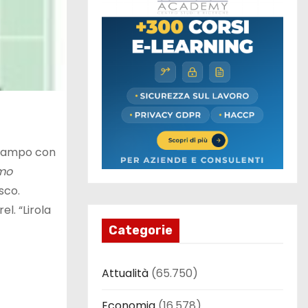
l campo con
mo
sco.
el. “Lirola
Categorie
Attualità
(65.750)
Economia
(16.578)