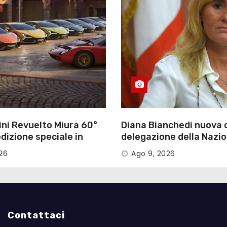
ni Revuelto Miura 60°
Diana Bianchedi nuova 
izione speciale in
delegazione della Nazio
azioni
rivoluzione di Malagò
26
Ago 9, 2026
Contattaci