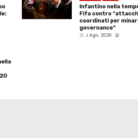
po
Infantino nella temp
le:
Fifa contro “attacch
coordinati per minar
governance”
J Ago, 2026
nella
 20