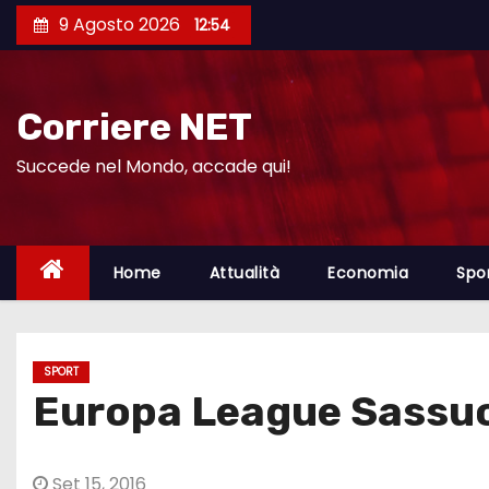
S
9 Agosto 2026
12:54
a
l
t
Corriere NET
a
a
Succede nel Mondo, accade qui!
l
c
o
Home
Attualità
Economia
Spo
n
t
e
SPORT
n
Europa League Sassuolo
u
t
o
Set 15, 2016