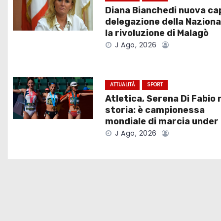
g
Diana Bianchedi nuova ca
a
delegazione della Naziona
la rivoluzione di Malagò
z
J Ago, 2026
i
o
ATTUALITÀ
SPORT
Atletica, Serena Di Fabio 
n
storia: è campionessa
e
mondiale di marcia under
J Ago, 2026
a
r
t
i