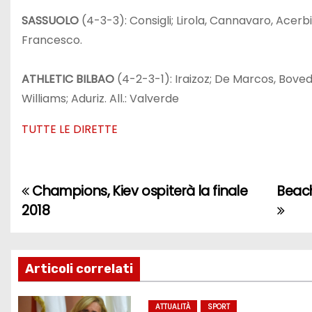
SASSUOLO
(4-3-3): Consigli; Lirola, Cannavaro, Acerbi, 
Francesco.
ATHLETIC BILBAO
(4-2-3-1): Iraizoz; De Marcos, Boved
Williams; Aduriz. All.: Valverde
TUTTE LE DIRETTE
Champions, Kiev ospiterà la finale
Beach
N
2018
a
v
Articoli correlati
i
ATTUALITÀ
SPORT