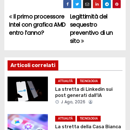
Il primo processore
Legittimità del
N
Intel con grafica AMD
sequestro
a
entro l’anno?
preventivo di un
sito
v
i
g
Articoli correlati
a
ATTUALITÀ
TECNOLOGIA
z
La stretta di Linkedin sui
post generati dall’IA
i
J Ago, 2026
o
ATTUALITÀ
TECNOLOGIA
n
La stretta della Casa Bianca