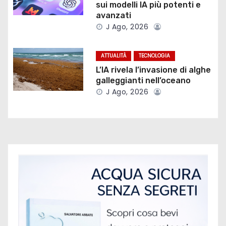
sui modelli IA più potenti e
e
avanzati
J Ago, 2026
a
r
ATTUALITÀ
TECNOLOGIA
L’IA rivela l’invasione di alghe
t
galleggianti nell’oceano
J Ago, 2026
i
c
o
l
i