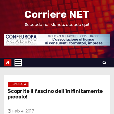
S
a
Corriere NET
l
t
Succede nel Mondo, accade qui!
a
a
l
c
o
n
t
e
TECNOLOGIA
n
Scoprite il fascino dell’inifinitamente
u
piccolo!
t
o
Feb 4, 2017