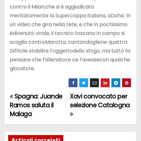
contro il Milan,che si è aggiudicato
meritatamente la Supercoppa italiana, aDoha. In
un video che gira nella rete, e che in pochissimo
èdivenuto virale, il tecnico toscano in campo si
scaglia controMarotta, cantandogliene quattro.
Difficile stabilire l’oggettodello sfogo, ma tutto fa
pensare che l’allenatore ce l’avessecon qualche
giocatore.
Spagna: Juande
Xavi convocato per
N
Ramos saluta il
selezione Catalogna
a
Malaga
v
i
Articoli correlati