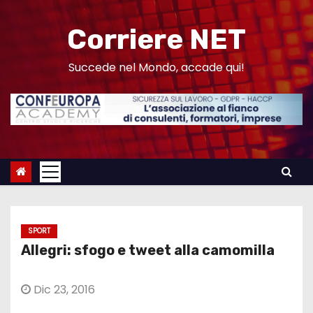
S
a
Corriere NET
l
t
Succede nel Mondo, accade qui!
a
a
l
c
o
n
t
e
SPORT
n
Allegri: sfogo e tweet alla camomilla
u
t
Dic 23, 2016
o