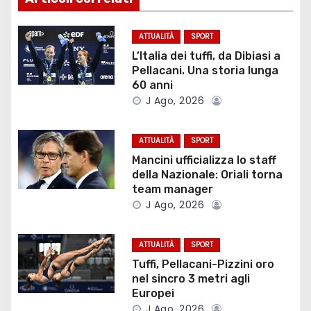
g
ATTUALITÀ
SPORT
a
L’Italia dei tuffi, da Dibiasi a
Pellacani. Una storia lunga
z
60 anni
J Ago, 2026
i
o
ATTUALITÀ
SPORT
Mancini ufficializza lo staff
n
della Nazionale: Oriali torna
team manager
e
J Ago, 2026
a
ATTUALITÀ
SPORT
r
Tuffi, Pellacani-Pizzini oro
nel sincro 3 metri agli
t
Europei
J Ago, 2026