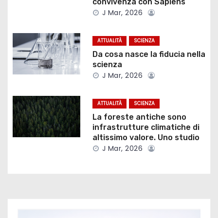
convivenza con Sapiens
o
J Mar, 2026
n
ATTUALITÀ
SCIENZA
e
Da cosa nasce la fiducia nella
scienza
a
J Mar, 2026
r
ATTUALITÀ
SCIENZA
t
La foreste antiche sono
infrastrutture climatiche di
i
altissimo valore. Uno studio
J Mar, 2026
c
o
l