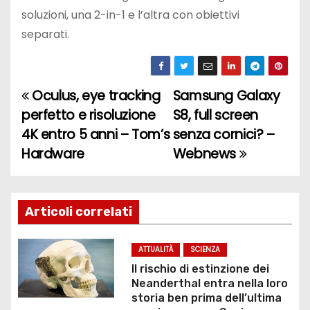
soluzioni, una 2-in-1 e l’altra con obiettivi
separati.
Oculus, eye tracking
Samsung Galaxy
N
perfetto e risoluzione
S8, full screen
a
4K entro 5 anni – Tom’s
senza cornici? –
Hardware
Webnews
v
i
g
Articoli correlati
a
ATTUALITÀ
SCIENZA
z
Il rischio di estinzione dei
Neanderthal entra nella loro
i
storia ben prima dell’ultima