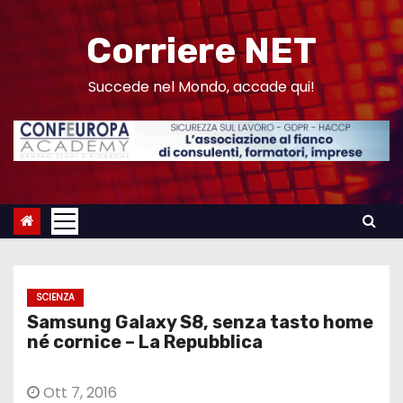
S
a
Corriere NET
l
t
Succede nel Mondo, accade qui!
a
a
l
c
o
n
t
e
SCIENZA
n
Samsung Galaxy S8, senza tasto home
u
né cornice – La Repubblica
t
o
Ott 7, 2016