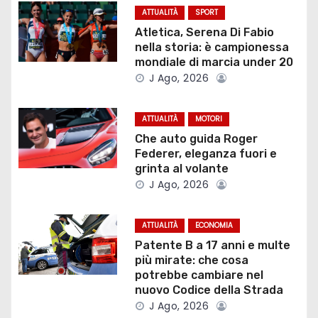
ATTUALITÀ
SPORT
i
Atletica, Serena Di Fabio
nella storia: è campionessa
o
mondiale di marcia under 20
J Ago, 2026
n
e
ATTUALITÀ
MOTORI
Che auto guida Roger
a
Federer, eleganza fuori e
grinta al volante
r
J Ago, 2026
t
ATTUALITÀ
ECONOMIA
i
Patente B a 17 anni e multe
più mirate: che cosa
c
potrebbe cambiare nel
nuovo Codice della Strada
o
J Ago, 2026