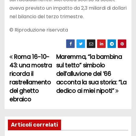
aveva previsto un impatto da 2,3 miliardi di dollari
nel bilancio del terzo trimestre.
© Riproduzione riservata
Roma 16-10-
Maremma, “la bambina
N
43: una mostra
sul tetto” simbolo
a
ricorda il
dell’alluvione del ’66
rastrellamento
acconta la sua storia: “La
v
del ghetto
dedico ai miei nipoti”
i
ebraico
g
a
Articoli correlati
z