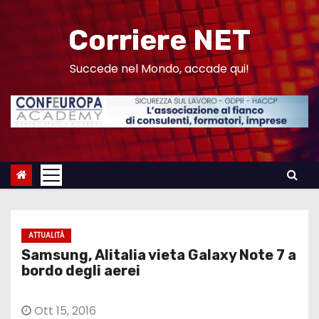
S
a
Corriere NET
l
t
Succede nel Mondo, accade qui!
a
a
l
c
o
n
t
e
ATTUALITÀ
n
Samsung, Alitalia vieta Galaxy Note 7 a
u
bordo degli aerei
t
o
Ott 15, 2016