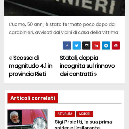
L’uomo, 50 anni, è stato fermato poco dopo dai
carabinieri, avvisati dai vicini di casa della vittima
Scossa di
Statali, doppia
N
magnitudo 4.1 in
incognita sul rinnovo
a
provincia Rieti
dei contratti
v
i
Articoli correlati
g
ATTUALITÀ
MOTORI
a
Gigi Proietti, la sua prima
spider e l’esilarante