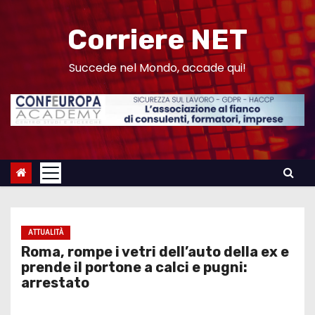
S
a
Corriere NET
l
t
Succede nel Mondo, accade qui!
a
a
l
c
o
n
t
e
ATTUALITÀ
n
Roma, rompe i vetri dell’auto della ex e
u
prende il portone a calci e pugni:
arrestato
t
o