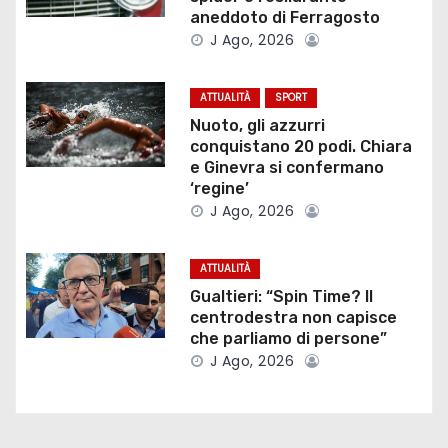
z
aneddoto di Ferragosto
J Ago, 2026
i
o
ATTUALITÀ
SPORT
Nuoto, gli azzurri
n
conquistano 20 podi. Chiara
e Ginevra si confermano
e
‘regine’
J Ago, 2026
a
r
ATTUALITÀ
Gualtieri: “Spin Time? Il
t
centrodestra non capisce
che parliamo di persone”
i
J Ago, 2026
c
o