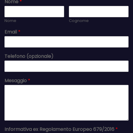
Nome
*
Nome
Cognome
Email
*
Telefono (opzionale)
Mesaggio
*
Informativa ex Regolamento Europeo 679/2016
*