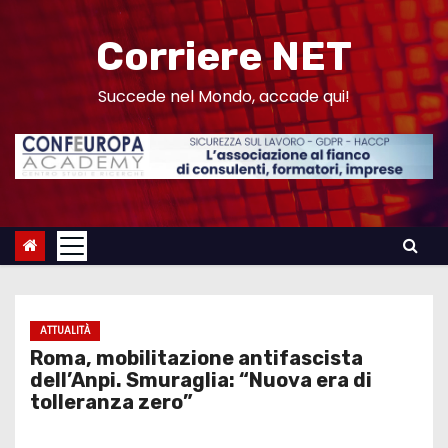
S
a
Corriere NET
l
t
Succede nel Mondo, accade qui!
a
a
l
c
o
n
t
e
ATTUALITÀ
n
Roma, mobilitazione antifascista
u
dell’Anpi. Smuraglia: “Nuova era di
tolleranza zero”
t
o