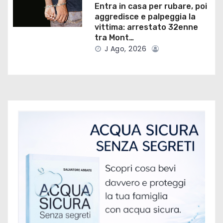
Entra in casa per rubare, poi
i
aggredisce e palpeggia la
vittima: arrestato 32enne
c
tra Mont…
J Ago, 2026
o
l
i