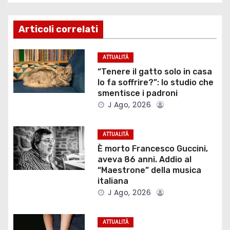
i
g
Articoli correlati
a
ATTUALITÀ
z
“Tenere il gatto solo in casa
lo fa soffrire?”: lo studio che
i
smentisce i padroni
J Ago, 2026
o
ATTUALITÀ
n
È morto Francesco Guccini,
e
aveva 86 anni. Addio al
“Maestrone” della musica
a
italiana
J Ago, 2026
r
t
ATTUALITÀ