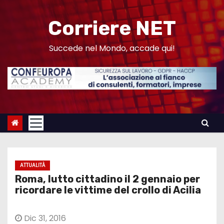
S
a
Corriere NET
l
t
Succede nel Mondo, accade qui!
a
a
l
c
o
n
t
e
ATTUALITÀ
n
Roma, lutto cittadino il 2 gennaio per
u
ricordare le vittime del crollo di Acilia
t
o
Dic 31, 2016