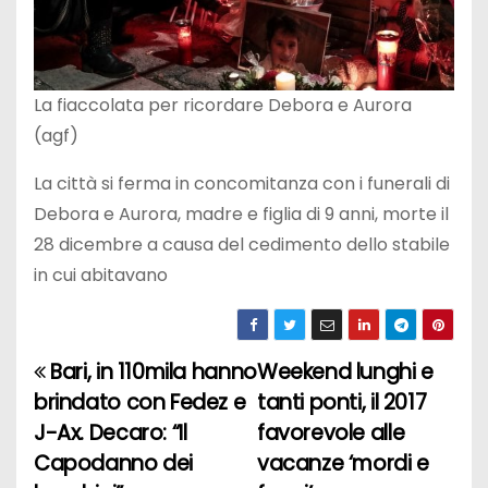
La fiaccolata per ricordare Debora e Aurora
(agf)
La città si ferma in concomitanza con i funerali di
Debora e Aurora, madre e figlia di 9 anni, morte il
28 dicembre a causa del cedimento dello stabile
in cui abitavano
Bari, in 110mila hanno
Weekend lunghi e
N
brindato con Fedez e
tanti ponti, il 2017
a
J-Ax. Decaro: “Il
favorevole alle
Capodanno dei
vacanze ‘mordi e
v