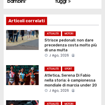
bambini”
fuggi’
i
g
Articoli correlati
a
z
ATTUALITÀ
MOTORI
Strisce pedonali: non dare
i
precedenza costa molto più
di una multa
o
J Ago, 2026
n
ATTUALITÀ
SPORT
e
Atletica, Serena Di Fabio
nella storia: è campionessa
a
mondiale di marcia under 20
J Ago, 2026
r
t
ATTUALITÀ
MOTORI