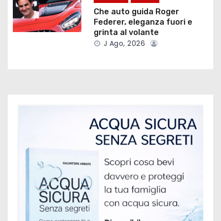
Che auto guida Roger
i
Federer, eleganza fuori e
grinta al volante
c
J Ago, 2026
o
l
i