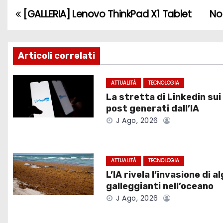
[GALLERIA] Lenovo ThinkPad X1 Tablet
No
N
a
v
Articoli correlati
i
ATTUALITÀ
TECNOLOGIA
La stretta di Linkedin sui
g
post generati dall’IA
a
J Ago, 2026
z
i
ATTUALITÀ
TECNOLOGIA
L’IA rivela l’invasione di a
o
galleggianti nell’oceano
J Ago, 2026
n