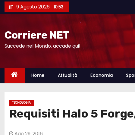
S
9 Agosto 2026
10:53
a
l
t
Corriere NET
a
a
Succede nel Mondo, accade qui!
l
c
o
Home
Attualità
Economia
Spo
n
t
e
TECNOLOGIA
n
Requisiti Halo 5 Forg
u
t
o
Ago 29, 2016