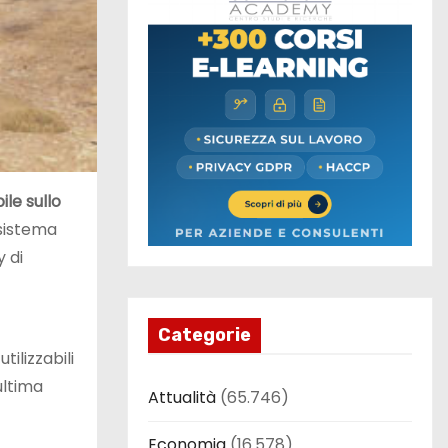
ile sullo
 sistema
y di
Categorie
ilizzabili
ultima
Attualità
(65.746)
Economia
(16.578)