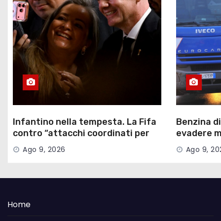
Infantino nella tempesta. La Fifa
Benzina d
contro “attacchi coordinati per
evadere mi
minare la governance”
la scoper
Ago 9, 2026
Ago 9, 20
Home