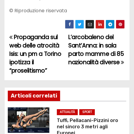
© Riproduzione riservata
Propaganda sul
L’arcobaleno del
N
web delle atrocità
Sant’Anna: in sala
a
Isis: un pm a Torino
parto mamme di 85
ipotizza il
nazionalità diverse
v
“proselitismo”
i
g
Articoli correlati
a
z
ATTUALITÀ
SPORT
Tuffi, Pellacani-Pizzini oro
i
nel sincro 3 metri agli
Europei