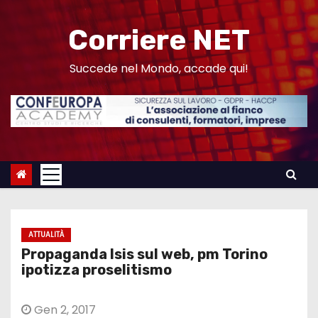
S
a
Corriere NET
l
t
Succede nel Mondo, accade qui!
a
a
l
c
o
n
t
e
ATTUALITÀ
n
Propaganda Isis sul web, pm Torino
u
ipotizza proselitismo
t
o
Gen 2, 2017