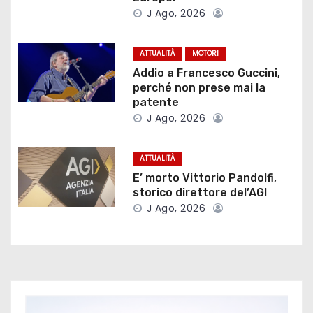
o
J Ago, 2026
n
ATTUALITÀ
MOTORI
e
Addio a Francesco Guccini,
perché non prese mai la
a
patente
J Ago, 2026
r
t
ATTUALITÀ
E’ morto Vittorio Pandolfi,
i
storico direttore del’AGI
J Ago, 2026
c
o
l
i