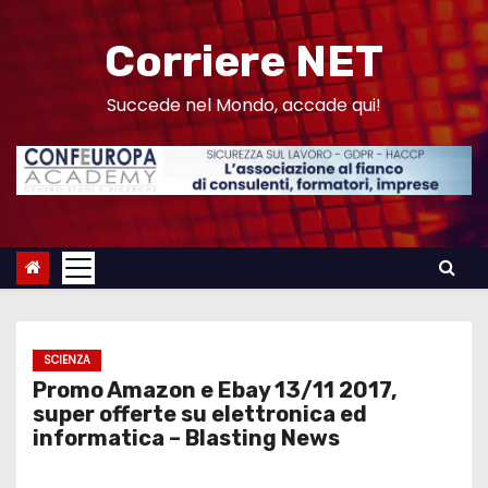
S
a
Corriere NET
l
t
Succede nel Mondo, accade qui!
a
a
l
c
o
n
t
e
SCIENZA
n
Promo Amazon e Ebay 13/11 2017,
u
super offerte su elettronica ed
informatica – Blasting News
t
o