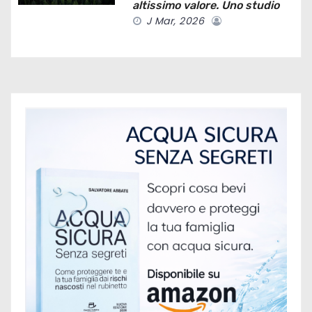
altissimo valore. Uno studio
c
J Mar, 2026
o
l
i