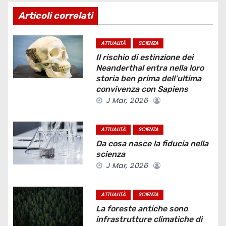
g
Articoli correlati
a
z
ATTUALITÀ
SCIENZA
Il rischio di estinzione dei
i
Neanderthal entra nella loro
storia ben prima dell’ultima
o
convivenza con Sapiens
J Mar, 2026
n
e
ATTUALITÀ
SCIENZA
Da cosa nasce la fiducia nella
a
scienza
J Mar, 2026
r
t
ATTUALITÀ
SCIENZA
La foreste antiche sono
i
infrastrutture climatiche di