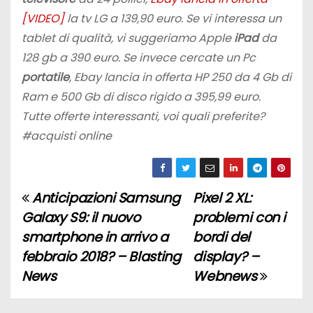
[VIDEO]
la tv LG a 139,90 euro. Se vi interessa un
tablet di qualità, vi suggeriamo Apple
iPad
da
128 gb a 390 euro. Se invece cercate un Pc
portatile
, Ebay lancia in offerta HP 250 da 4 Gb di
Ram e 500 Gb di disco rigido a 395,99 euro.
Tutte offerte interessanti, voi quali preferite?
#acquisti online
Anticipazioni Samsung
Pixel 2 XL:
N
Galaxy S9: il nuovo
problemi con i
a
smartphone in arrivo a
bordi del
febbraio 2018? – Blasting
display? –
v
News
Webnews
i