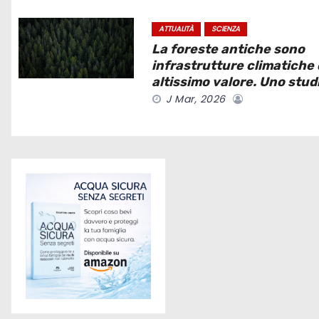
o
ATTUALITÀ
SCIENZA
La foreste antiche sono
n
infrastrutture climatiche 
e
altissimo valore. Uno stud
J Mar, 2026
a
r
t
i
c
o
l