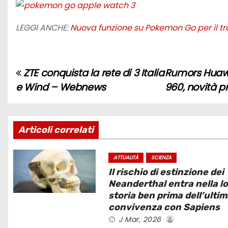
LEGGI ANCHE:
Nuova funzione su Pokemon Go per il 
ZTE conquista la rete di 3 Italia
Rumors Huawei 
N
e Wind – Webnews
960, novità p
a
v
Articoli correlati
i
g
ATTUALITÀ
SCIENZA
Il rischio di estinzione dei
a
Neanderthal entra nella l
storia ben prima dell’ulti
z
convivenza con Sapiens
J Mar, 2026
i