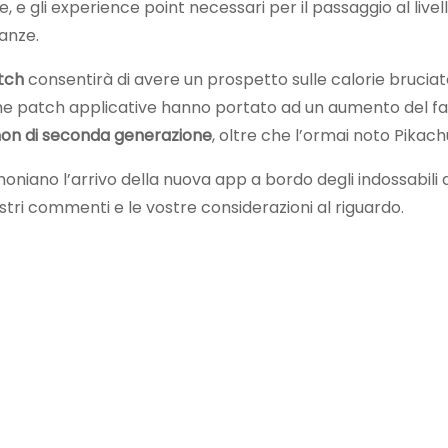
 e gli experience point necessari per il passaggio al livel
anze.
tch
consentirà di avere un prospetto sulle calorie bruciat
ultime patch applicative hanno portato ad un aumento del f
n di seconda generazione
, oltre che l’ormai noto Pikachu
moniano l’arrivo della nuova app a bordo degli indossabili
stri commenti e le vostre considerazioni al riguardo.