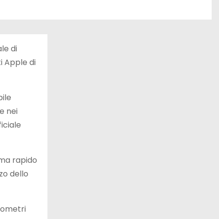
le di
ti Apple di
bile
e nei
iciale
ema rapido
zo dello
lometri