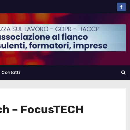
Contatti
tch – FocusTECH