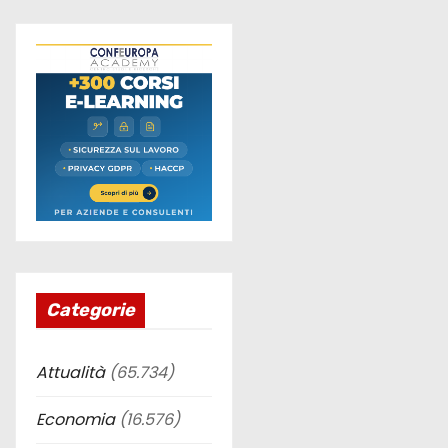
i
Categorie
Attualità
(65.734)
Economia
(16.576)