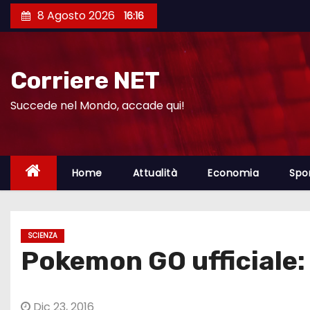
S
8 Agosto 2026
16:16
a
l
t
Corriere NET
a
a
Succede nel Mondo, accade qui!
l
c
o
Home
Attualità
Economia
Spo
n
t
e
SCIENZA
n
Pokemon GO ufficiale:
u
t
o
Dic 23, 2016