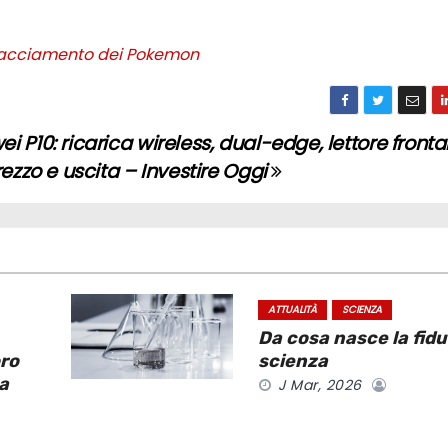
tracciamento dei Pokemon
P10: ricarica wireless, dual-edge, lettore frontal
rezzo e uscita – Investire Oggi
ATTUALITÀ
SCIENZA
Da cosa nasce la fidu
oro
scienza
ma
J Mar, 2026