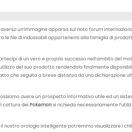
ttraverso un’immagine apparsa sul noto forum internaziona
a le file di indossabili appartenenti alla famiglia di prodot
partecipi di un vero e proprio successo nell’ambito del mo
i utilizzo del suo prodotto rendendolo finalmente disponibil
fatto che seguita a breve distanza da una dichiarazione uff
 possiamo avere un prospetto informativo utile ed un sist
l cattura dei
Pokemon
si richieda necessariamente l’utiliz
l nostro orologio intelligente potremmo visualizzare i chi