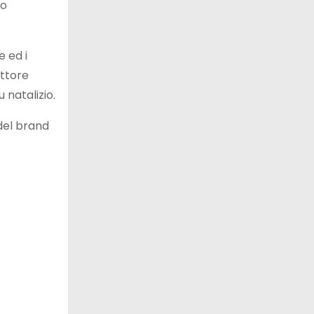
lo
e ed i
attore
 natalizio.
 del brand