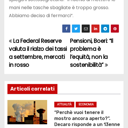
mani nelle tasche sbagliate è troppo grosso.
Abbiamo deciso di fermarci”.
La Federal Reserve
Pensioni, Boeri: “Il
N
valuta il rialzo dei tassi
problema è
a
a settembre, mercati
l’equità, non la
in rosso
sostenibilità”
v
i
g
Articoli correlati
a
ATTUALITÀ
ECONOMIA
z
“Perchè vuoi tenere il
mostro ancora aperto?”.
i
Decaro risponde a un 13enne