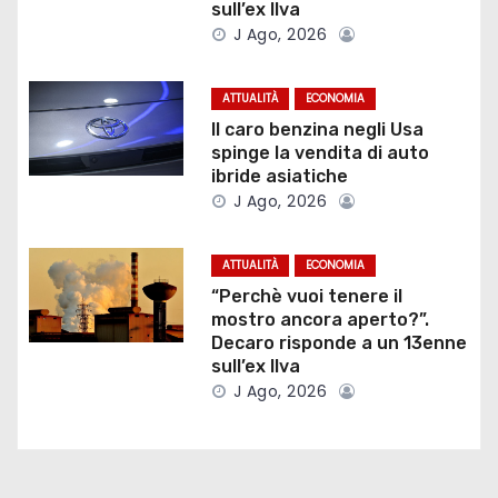
sull’ex Ilva
o
J Ago, 2026
n
ATTUALITÀ
ECONOMIA
e
Il caro benzina negli Usa
spinge la vendita di auto
a
ibride asiatiche
J Ago, 2026
r
t
ATTUALITÀ
ECONOMIA
“Perchè vuoi tenere il
i
mostro ancora aperto?”.
Decaro risponde a un 13enne
c
sull’ex Ilva
J Ago, 2026
o
l