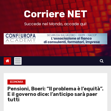
S
a
Corriere NET
l
t
Succede nel Mondo, accade qui!
a
a
l
c
o
n
t
e
ECONOMIA
n
Pensioni, Boeri: “Il problema è l’equità”.
u
E il governo dice: l’anticipo sarà paer
tutti
t
o