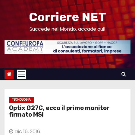
S
a
Corriere NET
l
t
Succede nel Mondo, accade qui!
a
a
l
c
o
n
t
e
TECNOLOGIA
n
Optix G27C, ecco il primo monitor
u
firmato MSI
t
o
Dic 16, 2016