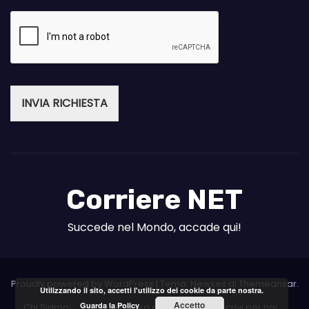
INVIA RICHIESTA
Corriere NET
Succede nel Mondo, accade qui!
Proudly powered by WordPress
|
Tema: Newses di
Themeansar
.
Utilizzando il sito, accetti l'utilizzo dei cookie da parte nostra.
Accetto
Guarda la Policy
Chi Siamo
Collabora con noi
Scrivi per noi