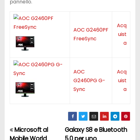
pannello.
Acq
AOC G2460PF
uist
FreeSync
a
AOC
Acq
G2460PG G-
uist
Sync
a
Microsoft al
Galaxy S8 e Bluetooth
N
Mobile World
5.0 per uno