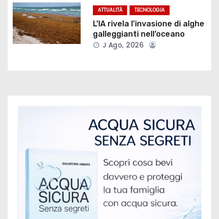
r
ATTUALITÀ
TECNOLOGIA
L’IA rivela l’invasione di alghe
t
galleggianti nell’oceano
J Ago, 2026
i
c
o
l
i