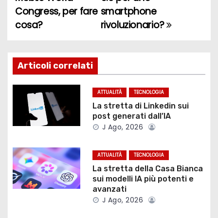
a
Congress, per fare
smartphone
cosa?
rivoluzionario?
v
i
g
Articoli correlati
a
ATTUALITÀ
TECNOLOGIA
z
La stretta di Linkedin sui
post generati dall’IA
i
J Ago, 2026
o
ATTUALITÀ
TECNOLOGIA
n
La stretta della Casa Bianca
sui modelli IA più potenti e
e
avanzati
J Ago, 2026
a