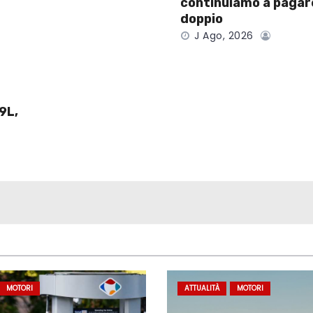
continuiamo a pagare
doppio
J Ago, 2026
9L,
MOTORI
ATTUALITÀ
MOTORI