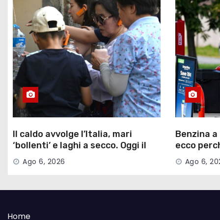
l
i
Il caldo avvolge l’Italia, mari
Benzina a 
‘bollenti’ e laghi a secco. Oggi il
ecco perch
record storico con 27 …
a pagare i
Ago 6, 2026
Ago 6, 20
Home