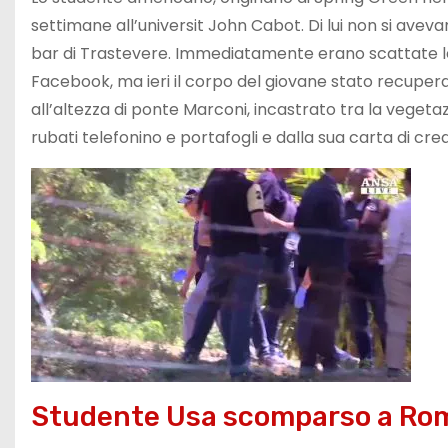
settimane all’universit John Cabot. Di lui non si aveva
bar di Trastevere. Immediatamente erano scattate le ri
Facebook, ma ieri il corpo del giovane stato recuperato 
all’altezza di ponte Marconi, incastrato tra la vegetaz
rubati telefonino e portafogli e dalla sua carta di cred
Studente Usa scomparso a Rom