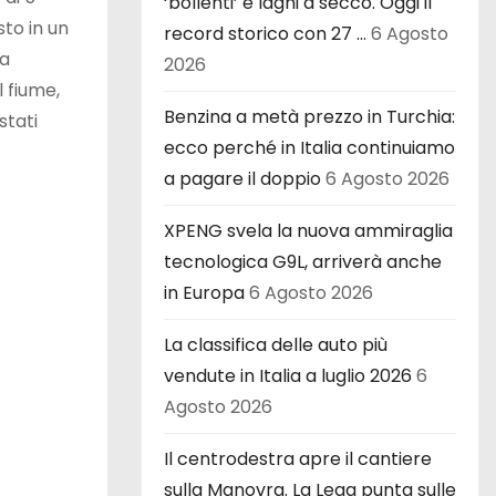
‘bollenti’ e laghi a secco. Oggi il
sto in un
record storico con 27 …
6 Agosto
ia
2026
l fiume,
Benzina a metà prezzo in Turchia:
stati
ecco perché in Italia continuiamo
a pagare il doppio
6 Agosto 2026
XPENG svela la nuova ammiraglia
tecnologica G9L, arriverà anche
in Europa
6 Agosto 2026
La classifica delle auto più
vendute in Italia a luglio 2026
6
Agosto 2026
Il centrodestra apre il cantiere
sulla Manovra. La Lega punta sulle