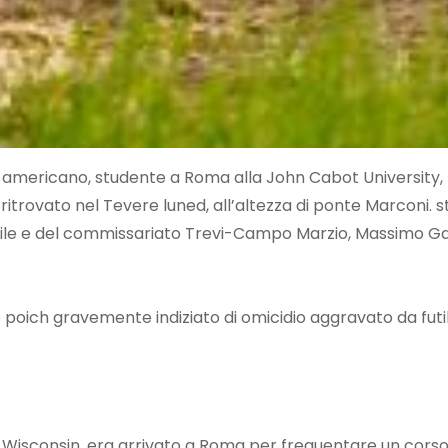
ne americano, studente a Roma alla John Cabot University,
ritrovato nel Tevere luned, all’altezza di ponte Marconi. st
ile e del commissariato Trevi-Campo Marzio, Massimo Gal
 poich gravemente indiziato di omicidio aggravato da futili 
l Wisconsin, era arrivato a Roma per frequentare un corso