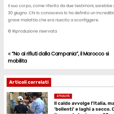
Il suo corpo, come riferito da due testimoni, sarebbe 
30 giugno. Chi lo conosceva lo ha definito un incredib
grave malattia che era riuscito a sconfiggere.
© Riproduzione riservata
“No ai rifiuti dalla Campania”, il Marocco si
N
mobilita
a
v
Articoli correlati
i
g
ATTUALITÀ
Il caldo avvolge l’Italia, m
a
‘bollenti’ e laghi a secco. 