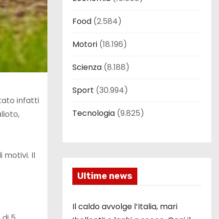
Food
(2.584)
Motori
(18.196)
Scienza
(8.188)
Sport
(30.994)
ato infatti
Tecnologia
(9.825)
ioto,
motivi. Il
Ultime news
Il caldo avvolge l’Italia, mari
 di 5