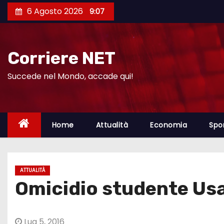
S
6 Agosto 2026
9:07
a
l
t
Corriere NET
a
a
Succede nel Mondo, accade qui!
l
c
o
Home
Attualità
Economia
Spo
n
t
e
ATTUALITÀ
n
Omicidio studente Us
u
t
o
Lug 5, 2016