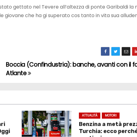
stato gettato nel Tevere all’altezza di ponte Garibaldi la 
ile giovane che ha gi superato cos tanto in vita sua allud
Boccia (Confindustria): banche, avanti con il 
Atlante
ATTUALITÀ
MOTORI
ari
Benzina a metà prez
Oggi
Turchia: ecco perché 