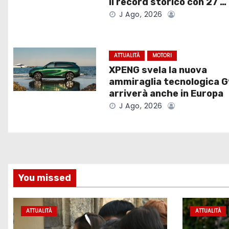
il record storico con 27 …
z
J Ago, 2026
i
o
ATTUALITÀ
MOTORI
XPENG svela la nuova
n
ammiraglia tecnologica G
e
arriverà anche in Europa
J Ago, 2026
a
r
t
You missed
i
c
ATTUALITÀ
ATTUALITÀ
o