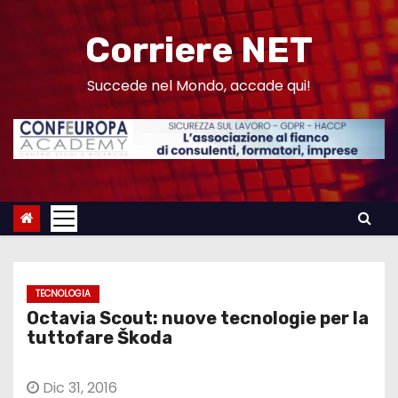
S
a
Corriere NET
l
t
Succede nel Mondo, accade qui!
a
a
l
c
o
n
t
e
TECNOLOGIA
n
Octavia Scout: nuove tecnologie per la
u
tuttofare Škoda
t
o
Dic 31, 2016