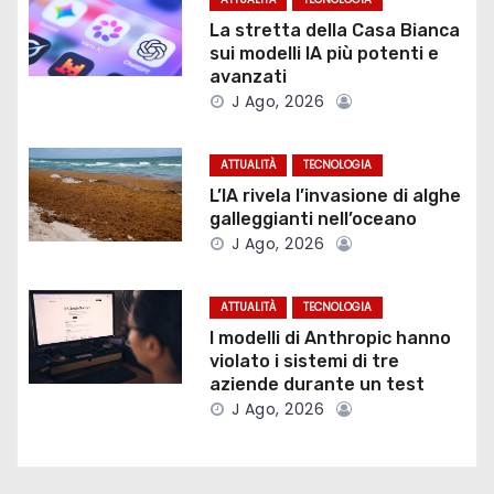
a
La stretta della Casa Bianca
sui modelli IA più potenti e
z
avanzati
J Ago, 2026
i
o
ATTUALITÀ
TECNOLOGIA
L’IA rivela l’invasione di alghe
n
galleggianti nell’oceano
J Ago, 2026
e
a
ATTUALITÀ
TECNOLOGIA
I modelli di Anthropic hanno
r
violato i sistemi di tre
aziende durante un test
t
J Ago, 2026
i
c