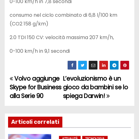
0-100 km/h in 7,8 secondi
consumo nel ciclo combinato di 6,8 l/100 km
(CO2 158 g/km)
2.0 TDI 150 CV: velocità massima 207 km/h,
0-100 km/h in 9,1 secondi
Volvo aggiunge
L’evoluzionismo è un
N
Skype for Business
gioco da bambini se lo
a
alla Serie 90
spiega Darwin!
v
i
Articoli correlati
g
ATTUALITÀ
TECNOLOGIA