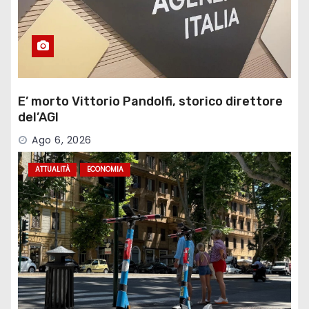
E’ morto Vittorio Pandolfi, storico direttore
del’AGI
Ago 6, 2026
ATTUALITÀ
ECONOMIA