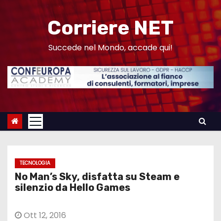
S
a
Corriere NET
l
t
Succede nel Mondo, accade qui!
a
a
l
c
o
n
t
e
TECNOLOGIA
n
No Man’s Sky, disfatta su Steam e
u
silenzio da Hello Games
t
o
Ott 12, 2016