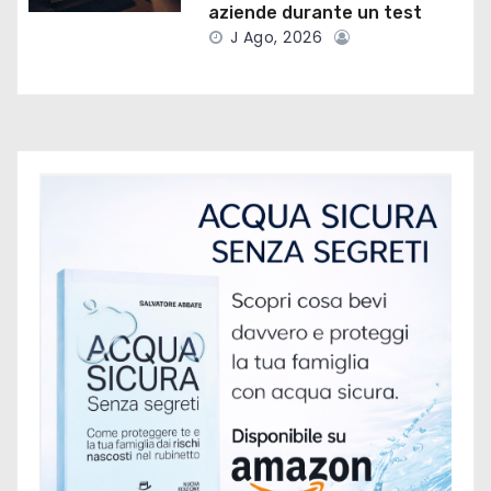
aziende durante un test
i
J Ago, 2026
c
o
l
i