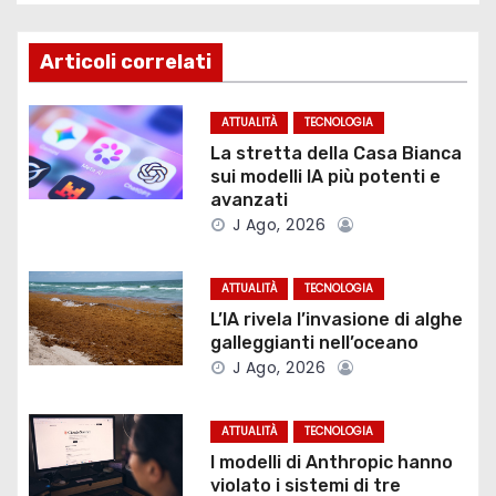
i
g
Articoli correlati
a
ATTUALITÀ
TECNOLOGIA
z
La stretta della Casa Bianca
sui modelli IA più potenti e
i
avanzati
J Ago, 2026
o
ATTUALITÀ
TECNOLOGIA
n
L’IA rivela l’invasione di alghe
e
galleggianti nell’oceano
J Ago, 2026
a
r
ATTUALITÀ
TECNOLOGIA
I modelli di Anthropic hanno
t
violato i sistemi di tre