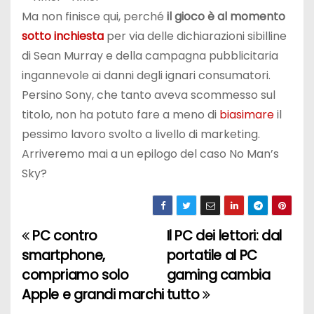
Ma non finisce qui, perché
il gioco è al momento
sotto inchiesta
per via delle dichiarazioni sibilline
di Sean Murray e della campagna pubblicitaria
ingannevole ai danni degli ignari consumatori.
Persino Sony, che tanto aveva scommesso sul
titolo, non ha potuto fare a meno di
biasimare
il
pessimo lavoro svolto a livello di marketing.
Arriveremo mai a un epilogo del caso No Man’s
Sky?
PC contro
Il PC dei lettori: dal
N
smartphone,
portatile al PC
a
compriamo solo
gaming cambia
Apple e grandi marchi
tutto
v