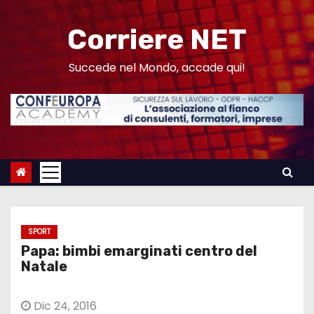
S
a
Corriere NET
l
t
Succede nel Mondo, accade qui!
a
a
l
c
o
n
t
e
SPORT
n
Papa: bimbi emarginati centro del
u
Natale
t
o
Dic 24, 2016