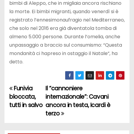
bimbi di Aleppo, che in migliaia ancora rischiano
la morte. Ei bimbi migranti, quando venerdì si è
registrato l’ennesimonaufragio nel Mediterraneo,
che solo nel 2016 era già diventatola tomba di
almeno 5.000 persone. Durante l’omelia, anche
unpassaggio a braccio sul consumismo: “Questa
mondanità ci hapreso in ostaggio il Natale”, ha
detto.
Funivia
Il “cannoniere
N
bloccata,
internazionale”: Cavani
a
tutti in salvo
ancora in testa, Icardi è
terzo
v
i