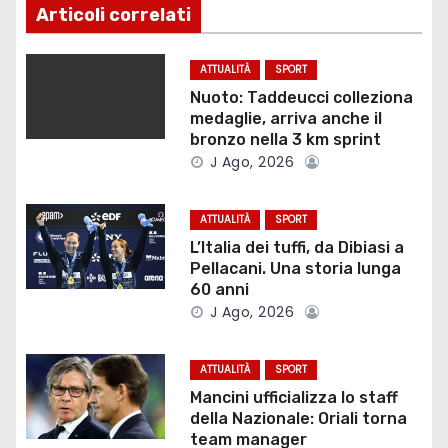
g
Articoli correlati
a
ATTUALITÀ
SPORT
z
Nuoto: Taddeucci colleziona
medaglie, arriva anche il
i
bronzo nella 3 km sprint
J Ago, 2026
o
ATTUALITÀ
SPORT
n
L’Italia dei tuffi, da Dibiasi a
e
Pellacani. Una storia lunga
60 anni
a
J Ago, 2026
r
ATTUALITÀ
SPORT
t
Mancini ufficializza lo staff
della Nazionale: Oriali torna
i
team manager