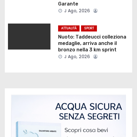
r
Garante
J Ago, 2026
t
i
ATTUALITÀ
SPORT
Nuoto: Taddeucci colleziona
c
medaglie, arriva anche il
bronzo nella 3 km sprint
o
J Ago, 2026
l
i