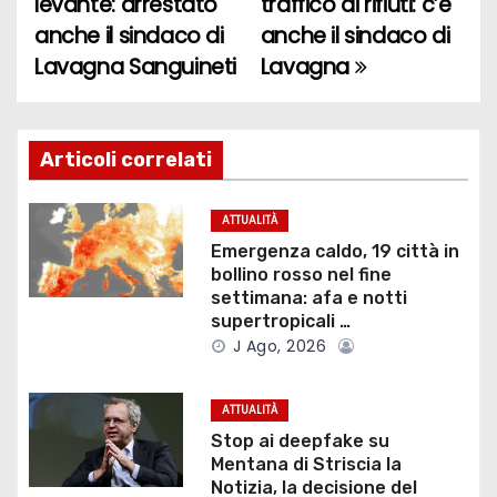
levante: arrestato
traffico di rifiuti: c’è
anche il sindaco di
anche il sindaco di
v
Lavagna Sanguineti
Lavagna
i
g
Articoli correlati
a
z
ATTUALITÀ
Emergenza caldo, 19 città in
i
bollino rosso nel fine
settimana: afa e notti
o
supertropicali …
J Ago, 2026
n
e
ATTUALITÀ
Stop ai deepfake su
a
Mentana di Striscia la
Notizia, la decisione del