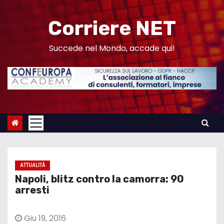
S
a
Corriere NET
l
t
Succede nel Mondo, accade qui!
a
a
l
c
o
n
t
e
ATTUALITÀ
n
Napoli, blitz contro la camorra: 90
u
arresti
t
o
Giu 19, 2016