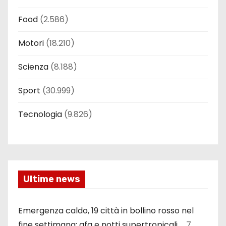
Food
(2.586)
Motori
(18.210)
Scienza
(8.188)
Sport
(30.999)
Tecnologia
(9.826)
Ultime news
Emergenza caldo, 19 città in bollino rosso nel
fine settimana: afa e notti supertropicali …
7