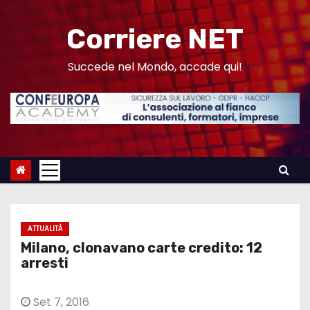
S
a
Corriere NET
l
t
Succede nel Mondo, accade qui!
a
a
l
c
o
n
t
e
ATTUALITÀ
n
Milano, clonavano carte credito: 12
u
arresti
t
o
Set 7, 2016