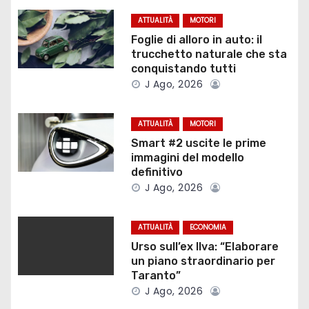
g
ATTUALITÀ
MOTORI
a
Foglie di alloro in auto: il
trucchetto naturale che sta
z
conquistando tutti
J Ago, 2026
i
o
ATTUALITÀ
MOTORI
Smart #2 uscite le prime
n
immagini del modello
definitivo
e
J Ago, 2026
a
ATTUALITÀ
ECONOMIA
r
Urso sull’ex Ilva: “Elaborare
un piano straordinario per
t
Taranto”
i
J Ago, 2026